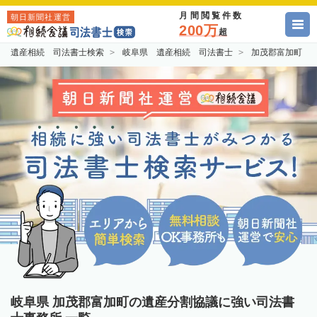
月間閲覧件数
朝日新聞社運営
200万
超
遺産相続 司法書士検索
岐阜県 遺産相続 司法書士
加茂郡富加町 
岐阜県 加茂郡富加町の遺産分割協議に強い司法書