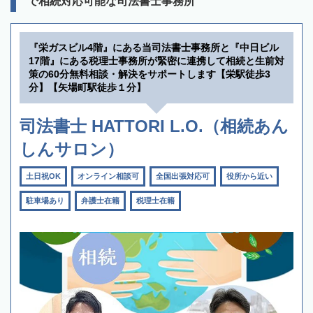
で相続対応可能な司法書士事務所
『栄ガスビル4階』にある当司法書士事務所と『中日ビル
17階』にある税理士事務所が緊密に連携して相続と生前対
策の60分無料相談・解決をサポートします【栄駅徒歩3
分】【矢場町駅徒歩１分】
司法書士 HATTORI L.O.（相続あん
しんサロン）
土日祝OK
オンライン相談可
全国出張対応可
役所から近い
駐車場あり
弁護士在籍
税理士在籍