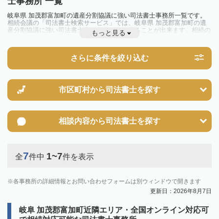
士事務所 一覧
岐阜県 加茂郡富加町の遺産分割協議に強い司法書士事務所一覧です。
相続会議の「司法書士検索サービス」では、岐阜県 加茂郡富加町の遺
産分割協議に強い司法書士事務所を一覧で見ることが出来ます。相続の
もっと見る
トラブルやお悩みを抱えている方は一度近隣の司法書士に相談してみま
しょう。
さらに条件を絞り込む
市区町村から
司法書士を探す
相談内容から
司法書士を探す
7
1~7
全
件中
件を表示
各事務所の詳細情報とお問い合わせフォームは別ウィンドウで開きます
更新日：2026年8月7日
岐阜 加茂郡富加町近隣エリア・全国オンライン対応可