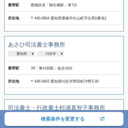
最寄駅
豊橋鉄道「柳生橋駅」車7分
所在地
〒440-0864 愛知県豊橋市向山町字伝馬5番地1
あさひ司法書士事務所
愛知県
刈谷市
最寄駅
JR「東刈谷駅」徒歩19分
所在地
〒448-0803 愛知県刈谷市野田町沖野3-30
司法書士・行政書士杉浦真智子事務所
愛知県
安城市
検索条件を変更する