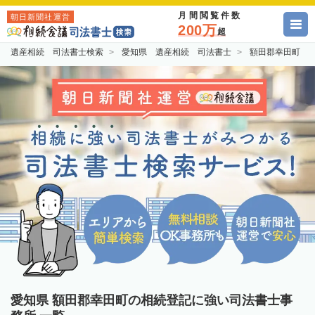
月間閲覧件数
朝日新聞社運営
200万
超
遺産相続 司法書士検索
愛知県 遺産相続 司法書士
額田郡幸田町 
愛知県 額田郡幸田町の相続登記に強い司法書士事