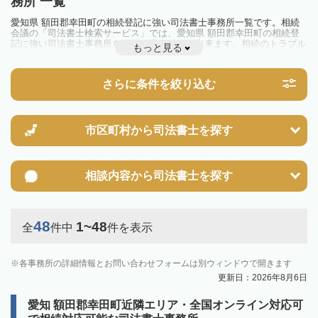
務所 一覧
愛知県 額田郡幸田町の相続登記に強い司法書士事務所一覧です。相続
会議の「司法書士検索サービス」では、愛知県 額田郡幸田町の相続登
記に強い司法書士事務所を一覧で見ることが出来ます。相続のトラブル
もっと見る
やお悩みを抱えている方は一度近隣の司法書士に相談してみましょう。
2024年4月1日から相続登記が義務化されました。
不動産を相続した場合、相続を知った日から3年以内に登記しないと、
さらに条件を絞り込む
10万円以下の過料が科せられるため、速やかな手続きが必要です。義務
化前の相続も対象となるため注意しましょう。
相続登記は法律で定められており、司法書士に依頼すれば手間を省けま
す。その他の相続手続きも任せることが可能です。
また、義務化に伴い、相続人申告登記制度が創設されました。遺産分割
市区町村から
司法書士を探す
の話し合いがまとまらず登記できない場合は、この制度の活用を検討し
ましょう。司法書士への相談も可能です。
相談内容から
司法書士を探す
48
1~48
全
件中
件を表示
各事務所の詳細情報とお問い合わせフォームは別ウィンドウで開きます
更新日：2026年8月6日
愛知 額田郡幸田町近隣エリア・全国オンライン対応可