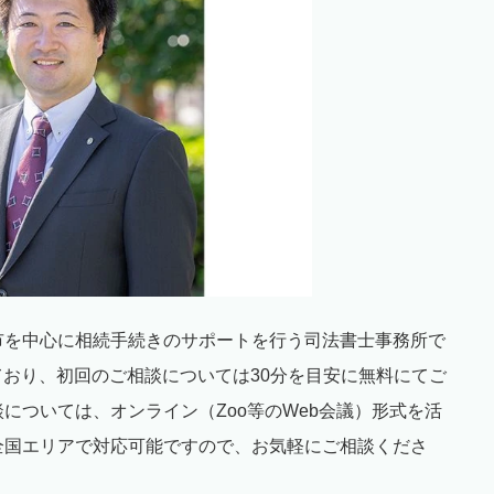
市を中心に相続手続きのサポートを行う司法書士事務所で
ており、初回のご相談については
30
分を目安に無料にてご
談については、オンライン（
Zoo
等の
Web
会議）形式を活
全国エリアで対応可能ですので、お気軽にご相談くださ