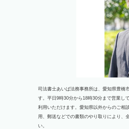
司法書士あいば法務事務所は、愛知県豊橋
す。平日
9
時
30
分から
18
時
30
分まで営業し
利用いただけます。愛知県以外からのご相
用、郵送などでの書類のやり取りにより、
い。