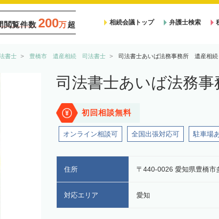
200
相続会議トップ
弁護士検索
間閲覧件数
万
超
法書士
豊橋市 遺産相続 司法書士
司法書士あいば法務事務所 遺産相続
司法書士あいば法務事
初回相談無料
オンライン相談可
全国出張対応可
駐車場
住所
〒440-0026 愛知県豊橋市
対応エリア
愛知