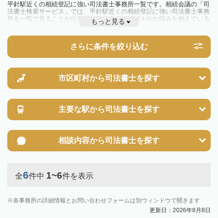
平針駅近くの相続登記に強い司法書士事務所一覧です。相続会議の「司
法書士検索サービス」では、平針駅近くの相続登記に強い司法書士事務
所を一覧で見ることが出来ます。相続のトラブルやお悩みを抱えている
もっと見る
方は一度近隣の司法書士に相談してみましょう。
2024年4月1日から相続登記が義務化されました。
不動産を相続した場合、相続を知った日から3年以内に登記しないと、
さらに条件を絞り込む
10万円以下の過料が科せられるため、速やかな手続きが必要です。義務
化前の相続も対象となるため注意しましょう。
相続登記は法律で定められており、司法書士に依頼すれば手間を省けま
す。その他の相続手続きも任せることが可能です。
また、義務化に伴い、相続人申告登記制度が創設されました。遺産分割
市区町村から
司法書士を探す
の話し合いがまとまらず登記できない場合は、この制度の活用を検討し
ましょう。司法書士への相談も可能です。
主要な駅から
司法書士を探す
相談内容から
司法書士を探す
6
1~6
全
件中
件を表示
各事務所の詳細情報とお問い合わせフォームは別ウィンドウで開きます
更新日：2026年8月8日