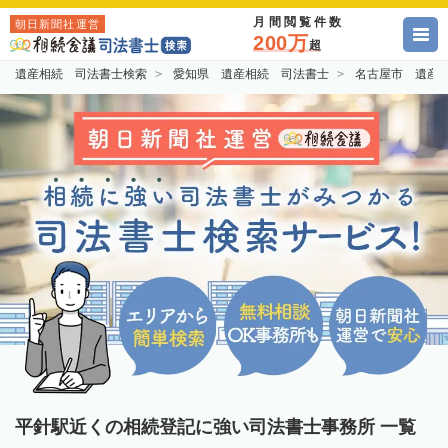
月間閲覧件数
朝日新聞社運営
200万
超
遺産相続 司法書士検索
愛知県 遺産相続 司法書士
名古屋市 遺産
平針駅近くの相続登記に強い司法書士事務所 一覧