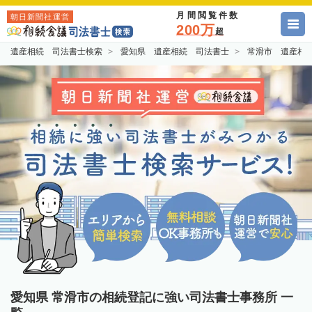
月間閲覧件数
朝日新聞社運営
200万
超
遺産相続 司法書士検索
愛知県 遺産相続 司法書士
常滑市 遺産相
愛知県 常滑市の相続登記に強い司法書士事務所 一