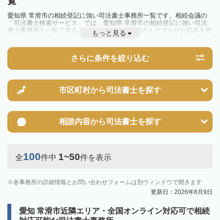
覧
愛知県 常滑市の相続登記に強い司法書士事務所一覧です。相続会議の
「司法書士検索サービス」では、愛知県 常滑市の相続登記に強い司法
書士事務所を一覧で見ることが出来ます。相続のトラブルやお悩みを抱
もっと見る
えている方は一度近隣の司法書士に相談してみましょう。
2024年4月1日から相続登記が義務化されました。
不動産を相続した場合、相続を知った日から3年以内に登記しないと、
さらに条件を絞り込む
10万円以下の過料が科せられるため、速やかな手続きが必要です。義務
化前の相続も対象となるため注意しましょう。
相続登記は法律で定められており、司法書士に依頼すれば手間を省けま
す。その他の相続手続きも任せることが可能です。
また、義務化に伴い、相続人申告登記制度が創設されました。遺産分割
市区町村から
司法書士を探す
の話し合いがまとまらず登記できない場合は、この制度の活用を検討し
ましょう。司法書士への相談も可能です。
相談内容から
司法書士を探す
100
1~50
全
件中
件を表示
各事務所の詳細情報とお問い合わせフォームは別ウィンドウで開きます
更新日：2026年8月9日
愛知 常滑市近隣エリア・全国オンライン対応可で相続