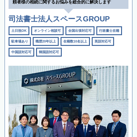
頼者様の相続に関するお悩みを総合的に解決します
司法書士法人スペースGROUP
土日祝OK
オンライン相談可
全国出張対応可
行政書士在籍
駐車場あり
職歴20年以上
在籍数10名以上
英語対応可
中国語対応可
韓国語対応可