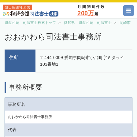
月間閲覧件数
朝日新聞社運営
200万
超
遺産相続 司法書士検索トップ
愛知県 遺産相続 司法書士
岡崎市 
おおかわら司法書士事務所
住所
〒444-0009 愛知県岡崎市小呂町字ミタライ
103番地1
事務所概要
事務所名
おおかわら司法書士事務所
代表