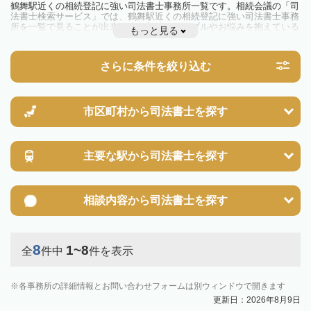
鶴舞駅近くの相続登記に強い司法書士事務所一覧です。相続会議の「司
法書士検索サービス」では、鶴舞駅近くの相続登記に強い司法書士事務
所を一覧で見ることが出来ます。相続のトラブルやお悩みを抱えている
もっと見る
方は一度近隣の司法書士に相談してみましょう。
2024年4月1日から相続登記が義務化されました。
不動産を相続した場合、相続を知った日から3年以内に登記しないと、
さらに条件を絞り込む
10万円以下の過料が科せられるため、速やかな手続きが必要です。義務
化前の相続も対象となるため注意しましょう。
相続登記は法律で定められており、司法書士に依頼すれば手間を省けま
す。その他の相続手続きも任せることが可能です。
また、義務化に伴い、相続人申告登記制度が創設されました。遺産分割
市区町村から
司法書士を探す
の話し合いがまとまらず登記できない場合は、この制度の活用を検討し
ましょう。司法書士への相談も可能です。
主要な駅から
司法書士を探す
相談内容から
司法書士を探す
8
1~8
全
件中
件を表示
各事務所の詳細情報とお問い合わせフォームは別ウィンドウで開きます
更新日：2026年8月9日