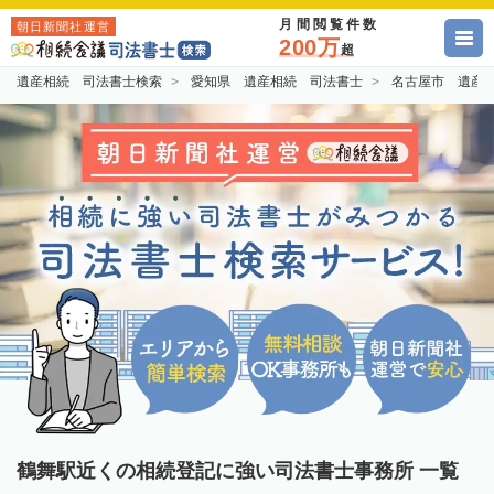
月間閲覧件数
朝日新聞社運営
200万
超
遺産相続 司法書士検索
愛知県 遺産相続 司法書士
名古屋市 遺産
鶴舞駅近くの相続登記に強い司法書士事務所 一覧