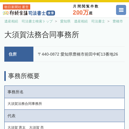
月間閲覧件数
朝日新聞社運営
200万
超
遺産相続 司法書士検索トップ
愛知県 遺産相続 司法書士
豊橋市 
大須賀法務合同事務所
住所
〒440-0872 愛知県豊橋市前田中町13番地26
事務所概要
事務所名
大須賀法務合同事務所
代表
大須賀 憲太 大須賀 亮