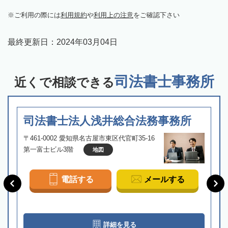
ご利用の際には
利用規約
や
利用上の注意
をご確認下さい
最終更新日：
2024年03月04日
司法書士事務所
近くで相談できる
司法書士法人浅井総合法務事務所
〒461-0002 愛知県名古屋市東区代官町35-16
第一富士ビル3階
地図
電話する
メールする
詳細を見る