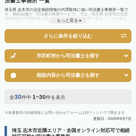
法書士事務所 一覧
埼玉県 志木市の法定相続情報の代理取得に強い司法書士事務所一覧で
す。相続会議の「司法書士検索サービス」では、埼玉県 志木市の法定
相続情報の代理取得に強い司法書士事務所を一覧で見ることが出来ま
もっと見る
す。相続のトラブルやお悩みを抱えている方は一度近隣の司法書士に相
談してみましょう。
さらに条件を絞り込む
市区町村から
司法書士を探す
相談内容から
司法書士を探す
30
1~30
全
件中
件を表示
各事務所の詳細情報とお問い合わせフォームは別ウィンドウで開きます
更新日：2026年8月7日
埼玉 志木市近隣エリア・全国オンライン対応可で相続