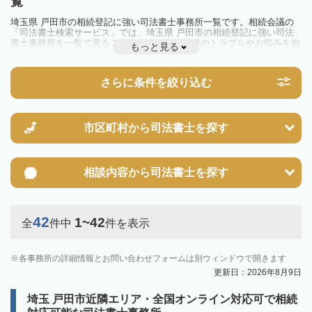
覧
埼玉県 戸田市の相続登記に強い司法書士事務所一覧です。相続会議の
「司法書士検索サービス」では、埼玉県 戸田市の相続登記に強い司法
書士事務所を一覧で見ることが出来ます。相続のトラブルやお悩みを抱
もっと見る
えている方は一度近隣の司法書士に相談してみましょう。
2024年4月1日から相続登記が義務化されました。
不動産を相続した場合、相続を知った日から3年以内に登記しないと、
さらに条件を絞り込む
10万円以下の過料が科せられるため、速やかな手続きが必要です。義務
化前の相続も対象となるため注意しましょう。
相続登記は法律で定められており、司法書士に依頼すれば手間を省けま
す。その他の相続手続きも任せることが可能です。
また、義務化に伴い、相続人申告登記制度が創設されました。遺産分割
市区町村から
司法書士を探す
の話し合いがまとまらず登記できない場合は、この制度の活用を検討し
ましょう。司法書士への相談も可能です。
相談内容から
司法書士を探す
42
1~42
全
件中
件を表示
各事務所の詳細情報とお問い合わせフォームは別ウィンドウで開きます
更新日：2026年8月9日
埼玉 戸田市近隣エリア・全国オンライン対応可で相続