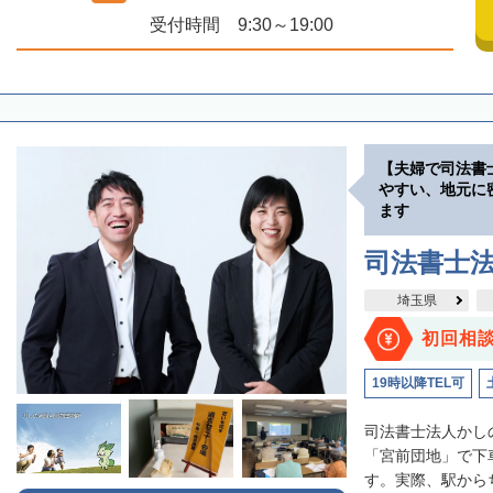
受付時間 9:30～19:00
【夫婦で司法書
やすい、地元に
ます
司法書士
埼玉県
初回相
19時以降TEL可
司法書士法人かし
「宮前団地」で下
す。実際、駅からち