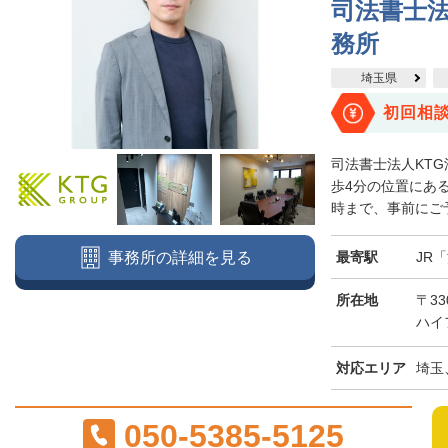
司法書士法
務所
埼玉県
初回相
司法書士法人KT
歩4分の位置にある
時まで、事前にご予
最寄駅
JR
事務所の詳細を見る
所在地
〒3
ハイ
対応エリア
埼玉
050-5385-5125