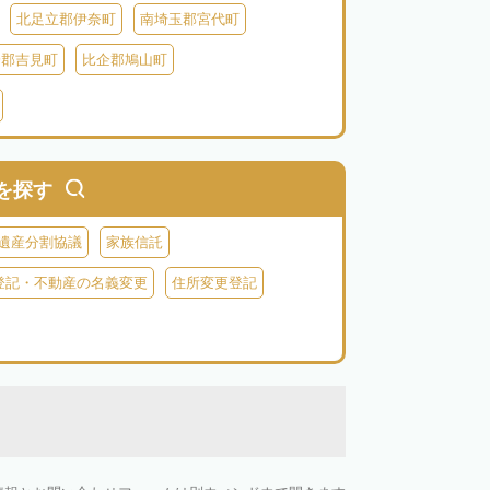
北足立郡伊奈町
南埼玉郡宮代町
企郡吉見町
比企郡鳩山町
北葛飾郡杉戸町
北葛飾郡松伏町
父郡小鹿野町
秩父郡皆野町
秩父郡横瀬町
を探す
遺産分割協議
家族信託
登記・不動産の名義変更
住所変更登記