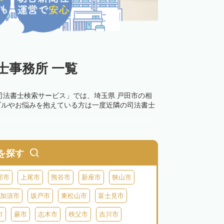
士事務所 一覧
司法書士検索サービス」では、埼玉県 戸田市の相
ブルやお悩みを抱えている方は一度近隣の司法書士
を探す
部市
上尾市
熊谷市
新座市
狭山市
加須市
坂戸市
東松山市
富士見市
市
蕨市
志木市
秩父市
吉川市