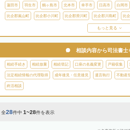
蓮田市
羽生市
鶴ヶ島市
北本市
幸手市
日高市
白岡市
比企郡嵐山町
比企郡小川町
比企郡滑川町
比企郡川島町
比
比企郡ときがわ町
入間郡三芳町
入間郡毛呂山町
入間郡越生町
もっと見る
児玉郡上里町
児玉郡神川町
児玉郡美里町
大里郡寄居町
秩
秩父郡長瀞町
秩父郡東秩父村
相談内容から
司法書士
相続手続き
相続放棄
相続登記
口座の名義変更
戸籍収集
法定相続情報の代理取得
成年後見・任意後見
遺言執行
不動産
終活相談
28
1~28
全
件中
件を表示