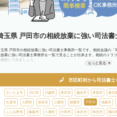
埼玉県 戸田市の相続放棄に強い司法書
埼玉県 戸田市の相続放棄に強い司法書士事務所一覧です。相続会議の「
続放棄に強い司法書士事務所を一覧で見ることが出来ます。相続のトラ
に相談してみましょう。
もっと見る
市区町村から
司法書士
さいたま市
川口市
川越市
所沢市
越谷市
草加市
春日
戸田市
久喜市
入間市
深谷市
三郷市
朝霞市
鴻巣市
ふじみ野市
飯能市
八潮市
行田市
本庄市
和光市
桶川