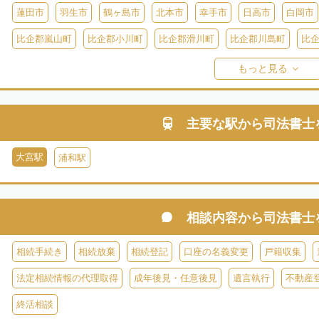
蓮田市
羽生市
鶴ヶ島市
北本市
幸手市
日高市
白岡市
比企郡嵐山町
比企郡小川町
比企郡滑川町
比企郡川島町
比
比企郡ときがわ町
入間郡三芳町
入間郡毛呂山町
入間郡越生町
もっと見る
児玉郡上里町
児玉郡神川町
児玉郡美里町
大里郡寄居町
秩
秩父郡長瀞町
秩父郡東秩父村
主要な駅から
司法書士
大宮駅
浦和駅
相談内容から
司法書士
相続手続き
相続放棄
相続登記
口座の名義変更
戸籍収集
法定相続情報の代理取得
成年後見・任意後見
遺言執行
不動産
終活相談