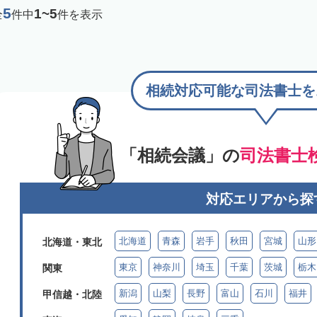
5
1~5
全
件中
件を表示
相続対応可能な司法書士を
「相続会議」の
司法書士
対応エリアから探
北海道
青森
岩手
秋田
宮城
山形
北海道・東北
東京
神奈川
埼玉
千葉
茨城
栃木
関東
新潟
山梨
長野
富山
石川
福井
甲信越・北陸