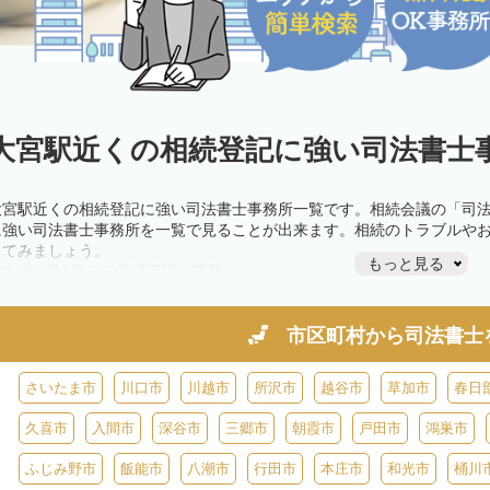
大宮駅近くの相続登記に強い司法書士事
大宮駅近くの相続登記に強い司法書士事務所一覧です。相続会議の「司
に強い司法書士事務所を一覧で見ることが出来ます。相続のトラブルや
してみましょう。
もっと見る
2024年4月1日から相続登記が義務化されました。
不動産を相続した場合、相続を知った日から3年以内に登記しないと、1
きが必要です。義務化前の相続も対象となるため注意しましょう。
相続登記は法律で定められており、司法書士に依頼すれば手間を省けま
市区町村から
司法書士
また、義務化に伴い、相続人申告登記制度が創設されました。遺産分割
制度の活用を検討しましょう。司法書士への相談も可能です。
さいたま市
川口市
川越市
所沢市
越谷市
草加市
春日
久喜市
入間市
深谷市
三郷市
朝霞市
戸田市
鴻巣市
ふじみ野市
飯能市
八潮市
行田市
本庄市
和光市
桶川