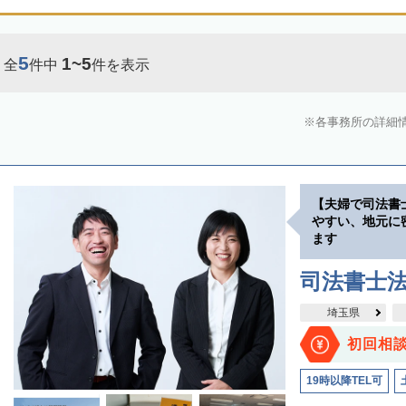
5
1~5
全
件中
件を表示
各事務所の詳細
【夫婦で司法書
やすい、地元に
ます
司法書士
埼玉県
初回相
19時以降TEL可