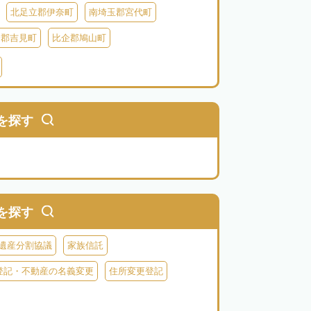
北足立郡伊奈町
南埼玉郡宮代町
企郡吉見町
比企郡鳩山町
北葛飾郡杉戸町
北葛飾郡松伏町
父郡小鹿野町
秩父郡皆野町
秩父郡横瀬町
を探す
を探す
遺産分割協議
家族信託
登記・不動産の名義変更
住所変更登記