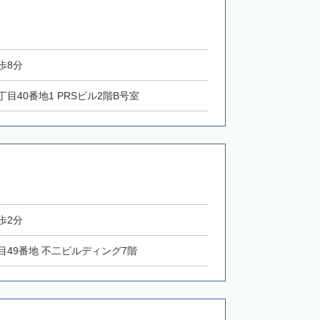
歩8分
丁目40番地1 PRSビル2階B号室
歩2分
丁目49番地 不二ビルディング7階