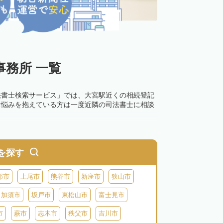
務所 一覧
法書士検索サービス」では、大宮駅近くの相続登記
お悩みを抱えている方は一度近隣の司法書士に相談
0万円以下の過料が科せられるため、速やかな手続
す。その他の相続手続きも任せることが可能です。
を探す
の話し合いがまとまらず登記できない場合は、この
部市
上尾市
熊谷市
新座市
狭山市
加須市
坂戸市
東松山市
富士見市
市
蕨市
志木市
秩父市
吉川市