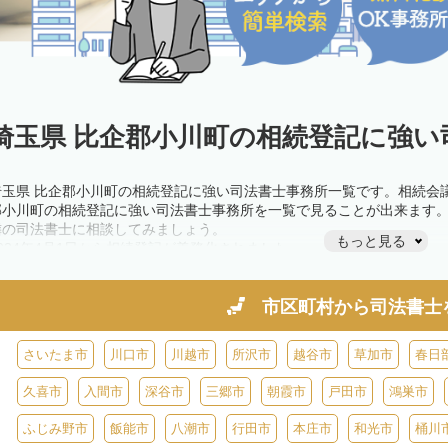
埼玉県 比企郡小川町の相続登記に強い
埼玉県 比企郡小川町の相続登記に強い司法書士事務所一覧です。相続会
郡小川町の相続登記に強い司法書士事務所を一覧で見ることが出来ます
隣の司法書士に相談してみましょう。
もっと見る
2024年4月1日から相続登記が義務化されました。
不動産を相続した場合、相続を知った日から3年以内に登記しないと、1
きが必要です。義務化前の相続も対象となるため注意しましょう。
相続登記は法律で定められており、司法書士に依頼すれば手間を省けま
市区町村から
司法書士
また、義務化に伴い、相続人申告登記制度が創設されました。遺産分割
制度の活用を検討しましょう。司法書士への相談も可能です。
さいたま市
川口市
川越市
所沢市
越谷市
草加市
春日
久喜市
入間市
深谷市
三郷市
朝霞市
戸田市
鴻巣市
ふじみ野市
飯能市
八潮市
行田市
本庄市
和光市
桶川