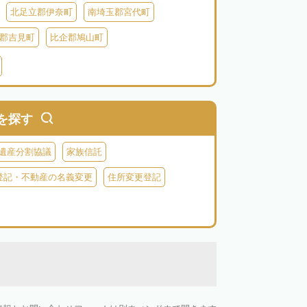
北足立郡伊奈町
南埼玉郡宮代町
郡吉見町
比企郡鳩山町
北葛飾郡杉戸町
北葛飾郡松伏町
父郡小鹿野町
秩父郡皆野町
秩父郡横瀬町
を探す
遺産分割協議
家族信託
登記・不動産の名義変更
住所変更登記