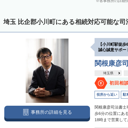
各事務所の詳細
埼玉 比企郡小川町にある相続対応可能な司
【小川町駅徒歩
誠心誠意サポー
関根康彦
埼玉県
初回相
役所から近い
駐
関根康彦司法書士
事務所の詳細を見る
歩6分の位置にあ
18時まで営業して