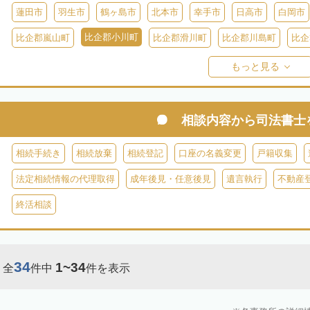
蓮田市
羽生市
鶴ヶ島市
北本市
幸手市
日高市
白岡市
比企郡小川町
比企郡嵐山町
比企郡滑川町
比企郡川島町
比企
比企郡ときがわ町
入間郡三芳町
入間郡毛呂山町
入間郡越生町
もっと見る
児玉郡上里町
児玉郡神川町
児玉郡美里町
大里郡寄居町
秩
秩父郡長瀞町
秩父郡東秩父村
相談内容から
司法書士
相続手続き
相続放棄
相続登記
口座の名義変更
戸籍収集
法定相続情報の代理取得
成年後見・任意後見
遺言執行
不動産
終活相談
34
1~34
全
件中
件を表示