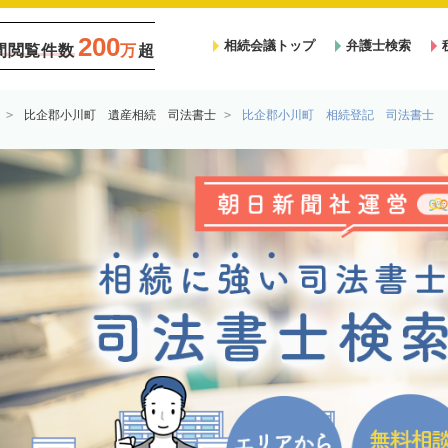
200
相続会議トップ
弁護士検索
間閲覧件数
万
超
比企郡小川町 遺産相続 司法書士
比企郡小川町 相続登記 司法書士