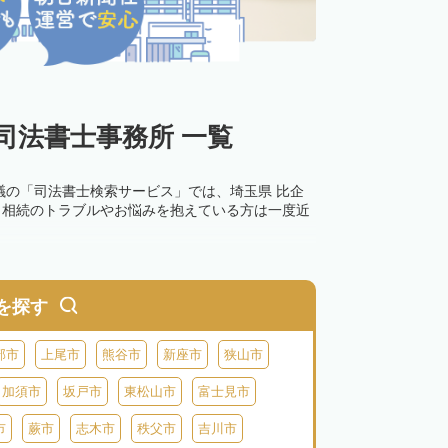
司法書士事務所 一覧
議の「司法書士検索サービス」では、埼玉県 比企
。相続のトラブルやお悩みを抱えている方は一度近
0万円以下の過料が科せられるため、速やかな手続
す。その他の相続手続きも任せることが可能です。
を探す
の話し合いがまとまらず登記できない場合は、この
部市
上尾市
熊谷市
新座市
狭山市
加須市
坂戸市
東松山市
富士見市
市
蕨市
志木市
秩父市
吉川市