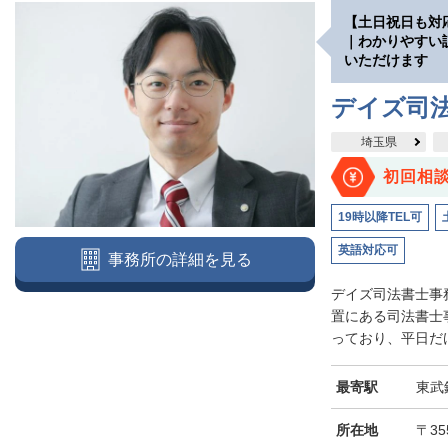
【土日祝日も対
｜わかりやすい
いただけます
デイズ司
埼玉県
初回相
19時以降TEL可
英語対応可
事務所の詳細を見る
デイズ司法書士事
置にある司法書士
っており、平日だけ
最寄駅
東武
所在地
〒35