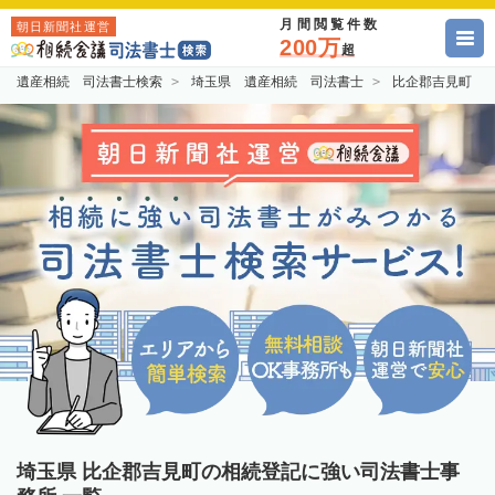
月間閲覧件数
朝日新聞社運営
200万
超
遺産相続 司法書士検索
埼玉県 遺産相続 司法書士
比企郡吉見町 
埼玉県 比企郡吉見町の相続登記に強い司法書士事