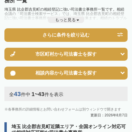
務所 一覧
埼玉県 比企郡吉見町の相続登記に強い司法書士事務所一覧です。相続
会議の「司法書士検索サービス」では、埼玉県 比企郡吉見町の相続登
記に強い司法書士事務所を一覧で見ることが出来ます。相続のトラブル
もっと見る
やお悩みを抱えている方は一度近隣の司法書士に相談してみましょう。
2024年4月1日から相続登記が義務化されました。
不動産を相続した場合、相続を知った日から3年以内に登記しないと、
さらに条件を絞り込む
10万円以下の過料が科せられるため、速やかな手続きが必要です。義務
化前の相続も対象となるため注意しましょう。
相続登記は法律で定められており、司法書士に依頼すれば手間を省けま
す。その他の相続手続きも任せることが可能です。
また、義務化に伴い、相続人申告登記制度が創設されました。遺産分割
市区町村から
司法書士を探す
の話し合いがまとまらず登記できない場合は、この制度の活用を検討し
ましょう。司法書士への相談も可能です。
相談内容から
司法書士を探す
43
1~43
全
件中
件を表示
各事務所の詳細情報とお問い合わせフォームは別ウィンドウで開きます
更新日：2026年8月7日
埼玉 比企郡吉見町近隣エリア・全国オンライン対応可