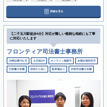
詳細を見る
【二子玉川駅徒歩4分】対応が難しい複雑な相続にも丁寧
に対応いたします
フロンティア司法書士事務所
19時以降TEL可
土日祝OK
オンライン相談可
全国出張対応可
行政書士在籍
役所から近い
駐車場あり
女性司法書士在籍