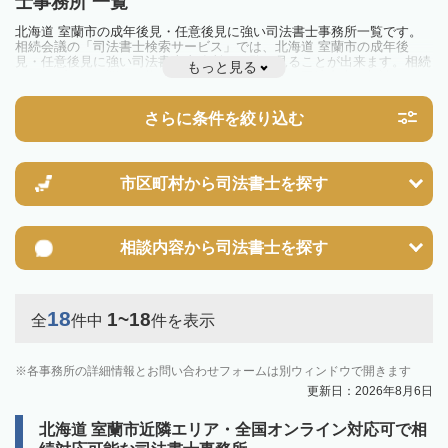
士事務所 一覧
北海道 室蘭市の成年後見・任意後見に強い司法書士事務所一覧です。
相続会議の「司法書士検索サービス」では、北海道 室蘭市の成年後
見・任意後見に強い司法書士事務所を一覧で見ることが出来ます。相続
もっと見る
のトラブルやお悩みを抱えている方は一度近隣の司法書士に相談してみ
ましょう。
さらに条件を絞り込む
市区町村から
司法書士を探す
相談内容から
司法書士を探す
18
1~18
全
件中
件を表示
各事務所の詳細情報とお問い合わせフォームは別ウィンドウで開きます
更新日：2026年8月6日
北海道 室蘭市近隣エリア・全国オンライン対応可で相