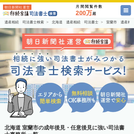
月間閲覧件数
朝日新聞社運営
200万
超
遺産相続 司法書士検索
北海道 遺産相続 司法書士
室蘭市 遺産相
北海道 室蘭市の成年後見・任意後見に強い司法書