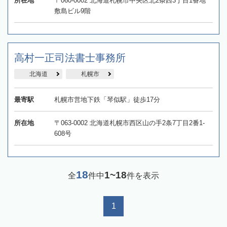
所在地
〒060-0002 北海道札幌市中央区北2条西3丁目1番地
敷島ビル9階
高村一正司法書士事務所
北海道
札幌市
最寄駅
札幌市営地下鉄「琴似駅」徒歩17分
所在地
〒063-0002 北海道札幌市西区山の手2条7丁目2番1-
608号
18
1~18
全
件中
件を表示
1