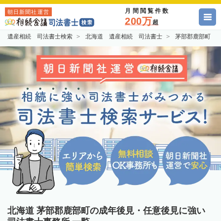
月間閲覧件数
朝日新聞社運営
200万
超
遺産相続 司法書士検索
北海道 遺産相続 司法書士
茅部郡鹿部町 
北海道 茅部郡鹿部町の成年後見・任意後見に強い