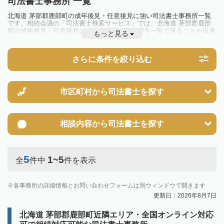
司法書士事務所 一覧
北海道 茅部郡鹿部町の成年後見・任意後見に強い司法書士事務所一覧
です。相続会議の「司法書士検索サービス」では、北海道 茅部郡鹿部
町の成年後見・任意後見に強い司法書士事務所を一覧で見ることが出来
もっと見る
ます。相続のトラブルやお悩みを抱えている方は一度近隣の司法書士に
相談してみましょう。
さらに条件を絞り込む
市区町村から
司法書士を探す
相談内容から
司法書士を探す
5
1~5
全
件中
件を表示
各事務所の詳細情報とお問い合わせフォームは別ウィンドウで開きます
更新日：2026年8月7日
北海道 茅部郡鹿部町近隣エリア・全国オンライン対応