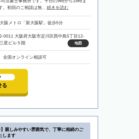
る司法書士事務所です。平日の9時から18時ま
。初回のご相談は無...
続きを読む
・大阪メトロ「新大阪駅」徒歩5分
32-0011 大阪府大阪市淀川区西中島5丁目12-
 三星ビル５階
地図
、全国オンライン相談可
中
せる
分】親しみやすい雰囲気で、丁寧に相続のご
たします