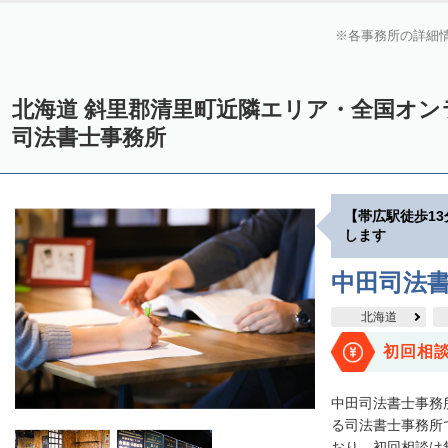
上川郡美瑛町
上川郡和寒町
上川郡剣淵町
上川郡下川町
上
各事務所の詳細
中川郡美深町
中川郡音威子府村
中川郡中川町
中川郡幕別町
雨竜郡幌加内町
増毛郡増毛町
留萌郡小平町
苫前郡苫前町
北海道 斜里郡清里町近隣エリア・全国オ
天塩郡遠別町
天塩郡天塩町
天塩郡豊富町
天塩郡幌延町
宗
司法書士事務所
枝幸郡中頓別町
枝幸郡枝幸町
礼文郡礼文町
利尻郡利尻町
斜里郡清里町
網走郡津別町
網走郡大空町
斜里郡斜里町
斜里
【帯広駅徒歩1
常呂郡置戸町
常呂郡佐呂間町
紋別郡遠軽町
紋別郡湧別町
します
紋別郡西興部村
紋別郡雄武町
有珠郡壮瞥町
白老郡白老町
中田司法
浦河郡浦河町
様似郡様似町
幌泉郡えりも町
日高郡新ひだか町
北海道
河東郡上士幌町
河東郡鹿追町
河西郡芽室町
河西郡中札内村
初回相
広尾郡広尾町
足寄郡足寄町
足寄郡陸別町
十勝郡浦幌町
釧
中田司法書士事務
川上郡標茶町
川上郡弟子屈町
阿寒郡鶴居村
白糠郡白糠町
る司法書士事務所で
おり、初回相談は無