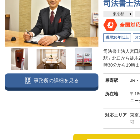
司法書士
東京都
全国対
職歴20年以上
オ
司法書士法人宮田
駅」北口から徒歩
時30分から19時
最寄駅
JR
事務所の詳細を見る
所在地
〒18
ニー
対応エリア
東京
可