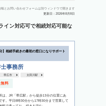
川郡新得町
上川郡清水町
中川郡本別町
情報とお問い合わせフォームは別ウィンドウで開きます
中川郡池田町
中川郡豊頃町
更新日：2026年8月8日
苫前郡羽幌町
苫前郡初山別村
ンライン対応可で相続対応可能な
谷郡猿払村
枝幸郡浜頓別町
利尻郡利尻富士町
網走郡美幌町
郡小清水町
常呂郡訓子府町
3分】相続手続きの最初の窓口になりサポート
紋別郡滝上町
紋別郡興部町
沙流郡日高町
沙流郡平取町
新冠郡新冠町
書士事務所
河東郡音更町
河東郡士幌町
帯広市
太田川駅
河西郡更別村
広尾郡大樹町
談無料
路郡釧路町
厚岸郡厚岸町
厚岸郡浜中町
所は、JR「帯広駅」から徒歩13分の位置にあ
野付郡別海町
標津郡中標津町
す。平日8時30分から17時30分まで営業して
料で承ってお...
続きを読む