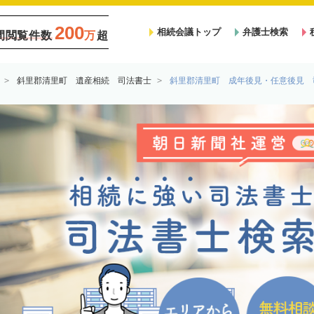
200
相続会議トップ
弁護士検索
間閲覧件数
万
超
斜里郡清里町 遺産相続 司法書士
斜里郡清里町 成年後見・任意後見 