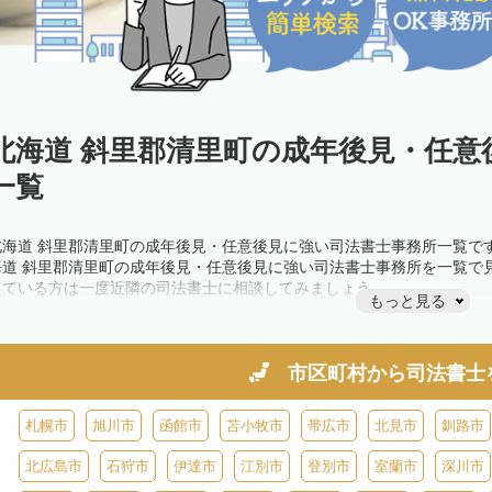
北海道 斜里郡清里町の成年後見・任意
一覧
北海道 斜里郡清里町の成年後見・任意後見に強い司法書士事務所一覧で
海道 斜里郡清里町の成年後見・任意後見に強い司法書士事務所を一覧で
えている方は一度近隣の司法書士に相談してみましょう。
もっと見る
市区町村から
司法書士
札幌市
旭川市
函館市
苫小牧市
帯広市
北見市
釧路市
北広島市
石狩市
伊達市
江別市
登別市
室蘭市
深川市