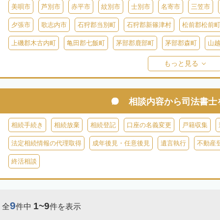
美唄市
芦別市
赤平市
紋別市
士別市
名寄市
三笠市
夕張市
歌志内市
石狩郡当別町
石狩郡新篠津村
松前郡松前
上磯郡木古内町
亀田郡七飯町
茅部郡鹿部町
茅部郡森町
山
檜山郡上ノ国町
檜山郡厚沢部町
爾志郡乙部町
奥尻郡奥尻町
もっと見る
島牧郡島牧村
寿都郡寿都町
寿都郡黒松内町
磯谷郡蘭越町
虻田郡真狩村
虻田郡留寿都村
虻田郡喜茂別町
虻田郡京極町
相談内容から
司法書士
岩内郡共和町
岩内郡岩内町
二海郡八雲町
古宇郡泊村
古宇
相続手続き
相続放棄
相続登記
口座の名義変更
戸籍収集
余市郡仁木町
余市郡余市町
余市郡赤井川村
空知郡南幌町
法定相続情報の代理取得
成年後見・任意後見
遺言執行
不動産
空知郡上富良野町
空知郡中富良野町
空知郡南富良野町
夕張郡
終活相談
樺戸郡月形町
樺戸郡浦臼町
樺戸郡新十津川町
雨竜郡妹背牛町
雨竜郡北竜町
雨竜郡沼田町
勇払郡占冠村
勇払郡厚真町
勇
9
1~9
全
件中
件を表示
上川郡東神楽町
上川郡鷹栖町
上川郡当麻町
上川郡比布町