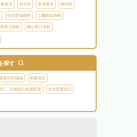
根室市
砂川市
富良野市
稚内市
町
松前郡福島町
上磯郡知内町
越郡長万部町
檜山郡江差町
瀬棚郡今金町
久遠郡せたな町
虻田郡ニセコ町
虻田郡倶知安町
虻田郡豊浦町
虻田郡洞爺湖町
を探す
郡神恵内村
古平郡古平町
積丹郡積丹町
遺産分割協議
家族信託
空知郡奈井江町
空知郡上砂川町
登記・不動産の名義変更
住所変更登記
由仁町
夕張郡長沼町
夕張郡栗山町
雨竜郡秩父別町
雨竜郡雨竜町
払郡安平町
勇払郡むかわ町
上川郡愛別町
上川郡上川町
上川郡東川町