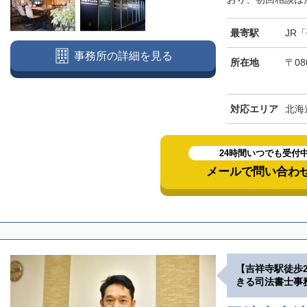
標津郡標津町
目梨郡羅臼町
最寄駅
JR
事務所の詳細を見る
所在地
〒08
対応エリア
北海
24時間いつでも受付
メールで問い合わ
【吉祥寺駅徒歩
きる司法書士事