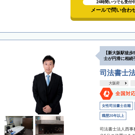
24時間いつでも受付
メールで問い合わ
【新大阪駅徒歩
士が円滑に相続
司法書士
大阪府
全国対
女性司法書士在籍
職歴20年以上
司法書士法人西事