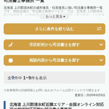
司法書士事務所 一覧
北海道 上川郡清水町の成年後見・任意後見に強い司法書士事務所一覧
です。相続会議の「司法書士検索サービス」では、北海道 上川郡清水
町の成年後見・任意後見に強い司法書士事務所を一覧で見ることが出来
もっと見る
ます。相続のトラブルやお悩みを抱えている方は一度近隣の司法書士に
相談してみましょう。
さらに条件を絞り込む
市区町村から
司法書士を探す
相談内容から
司法書士を探す
9
1~9
全
件中
件を表示
各事務所の詳細情報とお問い合わせフォームは別ウィンドウで開きます
更新日：2026年8月6日
北海道 上川郡清水町近隣エリア・全国オンライン対応