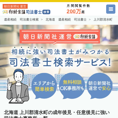
月間閲覧件数
朝日新聞社運営
200万
超
遺産相続 司法書士検索
北海道 遺産相続 司法書士
上川郡清水町 
北海道 上川郡清水町の成年後見・任意後見に強い