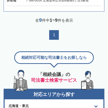
所在地
〒080-0016 北海道帯広市西6条南5丁目3番地
9
1~9
全
件中
件を表示
1
相続対応可能な司法書士をお探しなら
「相続会議」の
司法書士検索サービス
対応エリアから探す
北海道・東北