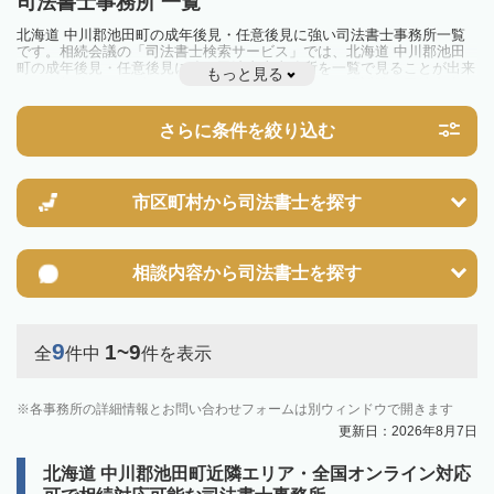
司法書士事務所 一覧
北海道 中川郡池田町の成年後見・任意後見に強い司法書士事務所一覧
です。相続会議の「司法書士検索サービス」では、北海道 中川郡池田
町の成年後見・任意後見に強い司法書士事務所を一覧で見ることが出来
もっと見る
ます。相続のトラブルやお悩みを抱えている方は一度近隣の司法書士に
相談してみましょう。
さらに条件を絞り込む
市区町村から
司法書士を探す
相談内容から
司法書士を探す
9
1~9
全
件中
件を表示
各事務所の詳細情報とお問い合わせフォームは別ウィンドウで開きます
更新日：2026年8月7日
北海道 中川郡池田町近隣エリア・全国オンライン対応