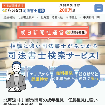
月間閲覧件数
朝日新聞社運営
200万
超
遺産相続 司法書士検索
北海道 遺産相続 司法書士
中川郡池田町 
北海道 中川郡池田町の成年後見・任意後見に強い