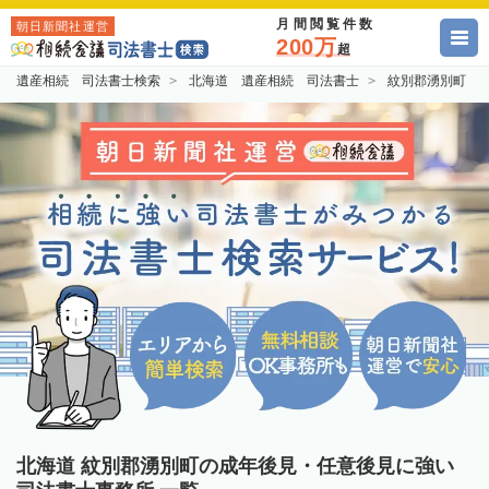
月間閲覧件数
朝日新聞社運営
200万
超
遺産相続 司法書士検索
北海道 遺産相続 司法書士
紋別郡湧別町 
北海道 紋別郡湧別町の成年後見・任意後見に強い