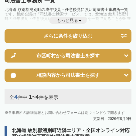
司法書士事務所 一覧
北海道 紋別郡湧別町の成年後見・任意後見に強い司法書士事務所一覧
です。相続会議の「司法書士検索サービス」では、北海道 紋別郡湧別
町の成年後見・任意後見に強い司法書士事務所を一覧で見ることが出来
もっと見る
ます。相続のトラブルやお悩みを抱えている方は一度近隣の司法書士に
相談してみましょう。
さらに条件を絞り込む
市区町村から
司法書士を探す
相談内容から
司法書士を探す
4
1~4
全
件中
件を表示
各事務所の詳細情報とお問い合わせフォームは別ウィンドウで開きます
更新日：2026年8月9日
北海道 紋別郡湧別町近隣エリア・全国オンライン対応