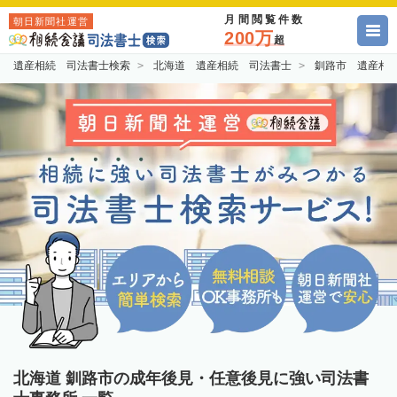
月間閲覧件数
朝日新聞社運営
200万
超
遺産相続 司法書士検索
北海道 遺産相続 司法書士
釧路市 遺産相
北海道 釧路市の成年後見・任意後見に強い司法書