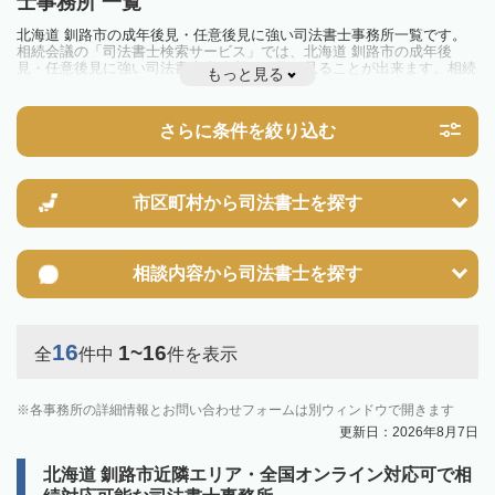
士事務所 一覧
北海道 釧路市の成年後見・任意後見に強い司法書士事務所一覧です。
相続会議の「司法書士検索サービス」では、北海道 釧路市の成年後
見・任意後見に強い司法書士事務所を一覧で見ることが出来ます。相続
もっと見る
のトラブルやお悩みを抱えている方は一度近隣の司法書士に相談してみ
ましょう。
さらに条件を絞り込む
市区町村から
司法書士を探す
相談内容から
司法書士を探す
16
1~16
全
件中
件を表示
各事務所の詳細情報とお問い合わせフォームは別ウィンドウで開きます
更新日：2026年8月7日
北海道 釧路市近隣エリア・全国オンライン対応可で相