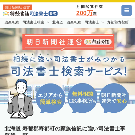
月間閲覧件数
朝日新聞社運営
200万
超
遺産相続 司法書士検索
北海道 遺産相続 司法書士
寿都郡寿都町 
北海道 寿都郡寿都町の家族信託に強い司法書士事