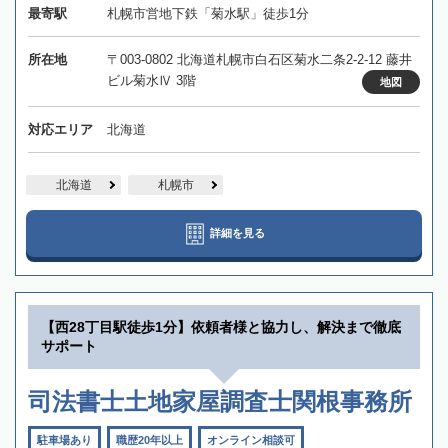
最寄駅
札幌市営地下鉄「菊水駅」徒歩1分
所在地
〒003-0802 北海道札幌市白石区菊水二条2-2-12 藤井
ビル菊水Ⅳ 3階
地図
対応エリア
北海道
北海道
札幌市
詳細を見る
【西28丁目駅徒歩1分】依頼者様と協力し、解決まで徹底
サポート
司法書士土地家屋調査士関根事務所
駐車場あり
職歴20年以上
オンライン相談可