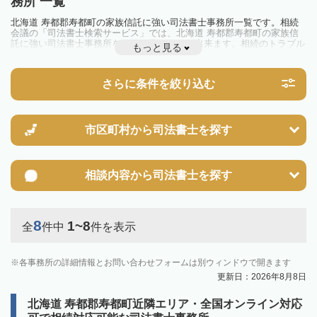
務所 一覧
北海道 寿都郡寿都町の家族信託に強い司法書士事務所一覧です。相続
会議の「司法書士検索サービス」では、北海道 寿都郡寿都町の家族信
託に強い司法書士事務所を一覧で見ることが出来ます。相続のトラブル
もっと見る
やお悩みを抱えている方は一度近隣の司法書士に相談してみましょう。
さらに条件を絞り込む
市区町村から
司法書士を探す
相談内容から
司法書士を探す
8
1~8
全
件中
件を表示
各事務所の詳細情報とお問い合わせフォームは別ウィンドウで開きます
更新日：2026年8月8日
北海道 寿都郡寿都町近隣エリア・全国オンライン対応