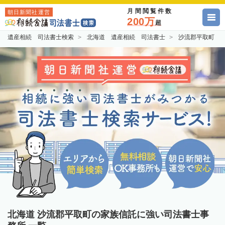
月間閲覧件数
朝日新聞社運営
200万
超
遺産相続 司法書士検索
北海道 遺産相続 司法書士
沙流郡平取町 
北海道 沙流郡平取町の家族信託に強い司法書士事