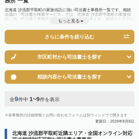
務所 一覧
北海道 沙流郡平取町の家族信託に強い司法書士事務所一覧です。相続
会議の「司法書士検索サービス」では、北海道 沙流郡平取町の家族信
託に強い司法書士事務所を一覧で見ることが出来ます。相続のトラブル
もっと見る
やお悩みを抱えている方は一度近隣の司法書士に相談してみましょう。
さらに条件を絞り込む
市区町村から
司法書士を探す
相談内容から
司法書士を探す
9
1~9
全
件中
件を表示
各事務所の詳細情報とお問い合わせフォームは別ウィンドウで開きます
更新日：2026年8月8日
北海道 沙流郡平取町近隣エリア・全国オンライン対応