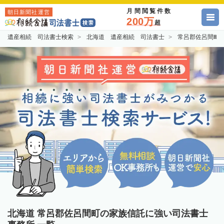
月間閲覧件数
朝日新聞社運営
200万
超
遺産相続 司法書士検索
北海道 遺産相続 司法書士
常呂郡佐呂間町
北海道 常呂郡佐呂間町の家族信託に強い司法書士