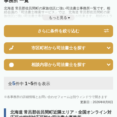
事務所 一覧
北海道 常呂郡佐呂間町の家族信託に強い司法書士事務所一覧です。相
続会議の「司法書士検索サービス」では、北海道 常呂郡佐呂間町の家
族信託に強い司法書士事務所を一覧で見ることが出来ます。相続のトラ
もっと見る
ブルやお悩みを抱えている方は一度近隣の司法書士に相談してみましょ
う。
さらに条件を絞り込む
市区町村から
司法書士を探す
相談内容から
司法書士を探す
5
1~5
全
件中
件を表示
各事務所の詳細情報とお問い合わせフォームは別ウィンドウで開きます
更新日：2026年8月8日
北海道 常呂郡佐呂間町近隣エリア・全国オンライン対