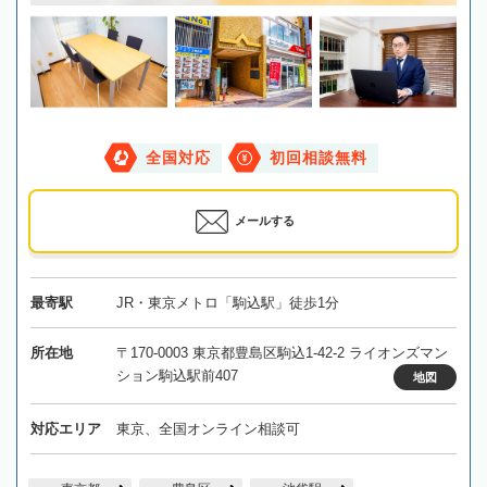
全国対応
初回相談無料
メールする
最寄駅
JR・東京メトロ「駒込駅」徒歩1分
所在地
〒170-0003 東京都豊島区駒込1-42-2 ライオンズマン
ション駒込駅前407
地図
対応エリア
東京、全国オンライン相談可