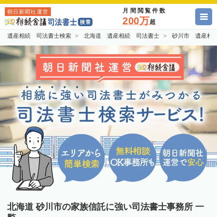
月間閲覧件数
朝日新聞社運営
200万
超
遺産相続 司法書士検索
北海道 遺産相続 司法書士
砂川市 遺産相
北海道 砂川市の家族信託に強い司法書士事務所 一