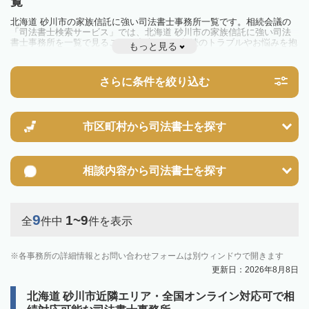
覧
北海道 砂川市の家族信託に強い司法書士事務所一覧です。相続会議の
「司法書士検索サービス」では、北海道 砂川市の家族信託に強い司法
書士事務所を一覧で見ることが出来ます。相続のトラブルやお悩みを抱
もっと見る
えている方は一度近隣の司法書士に相談してみましょう。
さらに条件を絞り込む
市区町村から
司法書士を探す
相談内容から
司法書士を探す
9
1~9
全
件中
件を表示
各事務所の詳細情報とお問い合わせフォームは別ウィンドウで開きます
更新日：2026年8月8日
北海道 砂川市近隣エリア・全国オンライン対応可で相