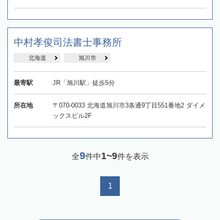
中村孝俊司法書士事務所
北海道
旭川市
最寄駅
JR「旭川駅」徒歩5分
所在地
〒070-0033 北海道旭川市3条通9丁目551番地2 ダイメ
ックスビル2F
9
1~9
全
件中
件を表示
1