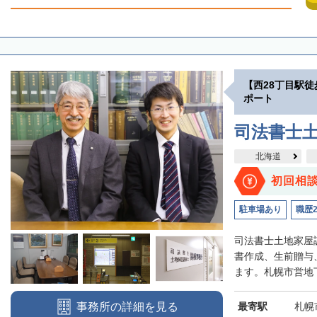
【西28丁目駅
ポート
司法書士
北海道
初回相
駐車場あり
職歴
司法書士土地家屋
書作成、生前贈与
ます。札幌市営地下
最寄駅
札幌
事務所の詳細を見る