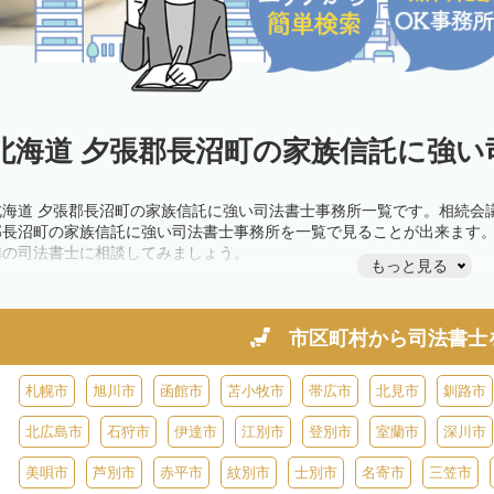
北海道 夕張郡長沼町の家族信託に強い
北海道 夕張郡長沼町の家族信託に強い司法書士事務所一覧です。相続会
郡長沼町の家族信託に強い司法書士事務所を一覧で見ることが出来ます
隣の司法書士に相談してみましょう。
もっと見る
市区町村から
司法書士
札幌市
旭川市
函館市
苫小牧市
帯広市
北見市
釧路市
北広島市
石狩市
伊達市
江別市
登別市
室蘭市
深川市
美唄市
芦別市
赤平市
紋別市
士別市
名寄市
三笠市