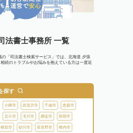
司法書士事務所 一覧
議の「司法書士検索サービス」では、北海道 夕張
。相続のトラブルやお悩みを抱えている方は一度近
を探す
小樽市
岩見沢市
千歳市
恵庭市
北斗市
滝川市
網走市
留萌市
根室市
砂川市
富良野市
稚内市