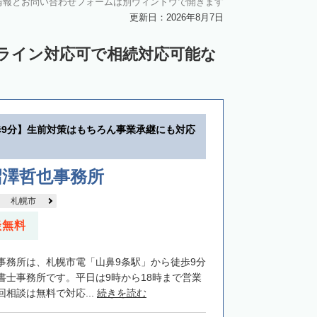
情報とお問い合わせフォームは別ウィンドウで開きます
中川郡池田町
中川郡豊頃町
更新日：2026年8月7日
苫前郡羽幌町
苫前郡初山別村
ンライン対応可で相続対応可能な
谷郡猿払村
枝幸郡浜頓別町
利尻郡利尻富士町
網走郡美幌町
里郡小清水町
常呂郡訓子府町
歩9分】生前対策はもちろん事業承継にも対応
紋別郡滝上町
紋別郡興部町
沙流郡日高町
沙流郡平取町
新冠郡新冠町
沼澤哲也事務所
河東郡音更町
河東郡士幌町
札幌市
河西郡更別村
広尾郡大樹町
談無料
路郡釧路町
厚岸郡厚岸町
厚岸郡浜中町
事務所は、札幌市電「山鼻9条駅」から徒歩9分
野付郡別海町
標津郡中標津町
書士事務所です。平日は9時から18時まで営業
相談は無料で対応...
続きを読む