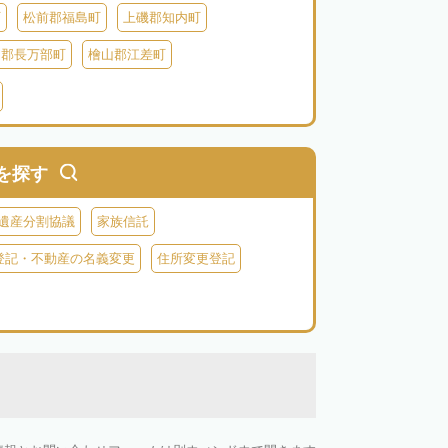
町
松前郡福島町
上磯郡知内町
越郡長万部町
檜山郡江差町
瀬棚郡今金町
久遠郡せたな町
虻田郡ニセコ町
虻田郡倶知安町
虻田郡豊浦町
虻田郡洞爺湖町
を探す
郡神恵内村
古平郡古平町
積丹郡積丹町
遺産分割協議
家族信託
空知郡奈井江町
空知郡上砂川町
登記・不動産の名義変更
住所変更登記
夕張郡長沼町
由仁町
夕張郡栗山町
雨竜郡秩父別町
雨竜郡雨竜町
払郡安平町
勇払郡むかわ町
上川郡愛別町
上川郡上川町
上川郡東川町
川郡新得町
上川郡清水町
中川郡本別町