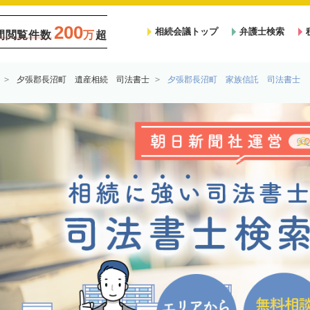
200
相続会議トップ
弁護士検索
間閲覧件数
万
超
夕張郡長沼町 遺産相続 司法書士
夕張郡長沼町 家族信託 司法書士