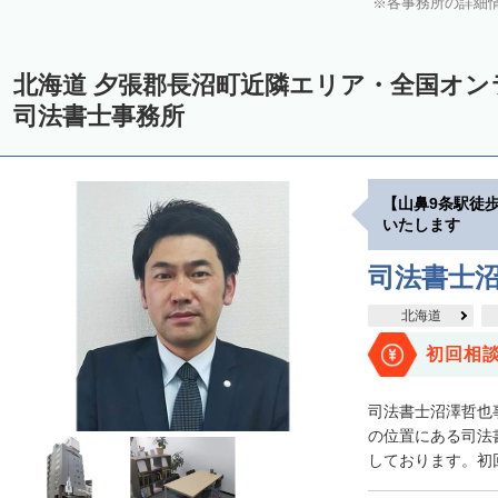
各事務所の詳細
中川郡美深町
中川郡音威子府村
中川郡中川町
中川郡幕別町
雨竜郡幌加内町
増毛郡増毛町
留萌郡小平町
苫前郡苫前町
北海道 夕張郡長沼町近隣エリア・全国オ
天塩郡遠別町
天塩郡天塩町
天塩郡豊富町
天塩郡幌延町
宗
司法書士事務所
枝幸郡中頓別町
枝幸郡枝幸町
礼文郡礼文町
利尻郡利尻町
網走郡津別町
網走郡大空町
斜里郡斜里町
斜里郡清里町
斜
【山鼻9条駅徒
常呂郡置戸町
常呂郡佐呂間町
紋別郡遠軽町
紋別郡湧別町
いたします
紋別郡西興部村
紋別郡雄武町
有珠郡壮瞥町
白老郡白老町
司法書士
浦河郡浦河町
様似郡様似町
幌泉郡えりも町
日高郡新ひだか町
北海道
河東郡上士幌町
河東郡鹿追町
河西郡芽室町
河西郡中札内村
初回相
広尾郡広尾町
足寄郡足寄町
足寄郡陸別町
十勝郡浦幌町
釧
司法書士沼澤哲也
川上郡標茶町
川上郡弟子屈町
阿寒郡鶴居村
白糠郡白糠町
の位置にある司法
しております。初回
標津郡標津町
目梨郡羅臼町