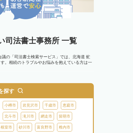
い司法書士事務所 一覧
会議の「司法書士検索サービス」では、北海道 虻
ます。相続のトラブルやお悩みを抱えている方は一
を探す
小樽市
岩見沢市
千歳市
恵庭市
北斗市
滝川市
網走市
留萌市
根室市
砂川市
富良野市
稚内市