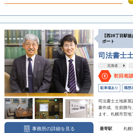
【西28丁目駅
ポート
司法書士
北海道
初回相
駐車場あり
職歴
司法書士土地家屋
書作成、生前贈与
ます。札幌市営地下
最寄駅
札幌
事務所の詳細を見る