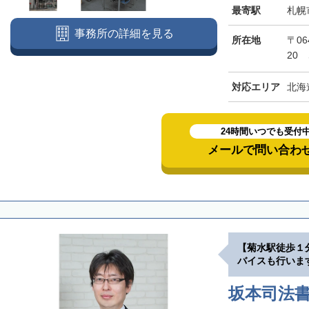
最寄駅
札幌
事務所の詳細を見る
所在地
〒06
20
対応エリア
北海
24時間いつでも受付
メールで問い合わ
【菊水駅徒歩１
バイスも行いま
坂本司法