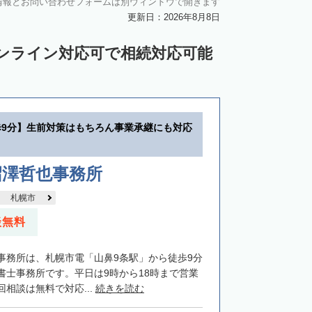
情報とお問い合わせフォームは別ウィンドウで開きます
中川郡池田町
中川郡豊頃町
更新日：2026年8月8日
苫前郡羽幌町
苫前郡初山別村
ンライン対応可で相続対応可能
谷郡猿払村
枝幸郡浜頓別町
利尻郡利尻富士町
網走郡美幌町
里郡小清水町
常呂郡訓子府町
歩9分】生前対策はもちろん事業承継にも対応
紋別郡滝上町
紋別郡興部町
沙流郡日高町
沙流郡平取町
新冠郡新冠町
沼澤哲也事務所
河東郡音更町
河東郡士幌町
札幌市
河西郡更別村
広尾郡大樹町
談無料
路郡釧路町
厚岸郡厚岸町
厚岸郡浜中町
事務所は、札幌市電「山鼻9条駅」から徒歩9分
野付郡別海町
標津郡中標津町
書士事務所です。平日は9時から18時まで営業
相談は無料で対応...
続きを読む