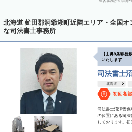
各事務所の詳細
中川郡美深町
中川郡音威子府村
中川郡中川町
中川郡幕別町
雨竜郡幌加内町
増毛郡増毛町
留萌郡小平町
苫前郡苫前町
北海道 虻田郡洞爺湖町近隣エリア・全国オ
天塩郡遠別町
天塩郡天塩町
天塩郡豊富町
天塩郡幌延町
宗
な司法書士事務所
枝幸郡中頓別町
枝幸郡枝幸町
礼文郡礼文町
利尻郡利尻町
網走郡津別町
網走郡大空町
斜里郡斜里町
斜里郡清里町
斜
【山鼻9条駅徒
常呂郡置戸町
常呂郡佐呂間町
紋別郡遠軽町
紋別郡湧別町
いたします
紋別郡西興部村
紋別郡雄武町
有珠郡壮瞥町
白老郡白老町
司法書士
浦河郡浦河町
様似郡様似町
幌泉郡えりも町
日高郡新ひだか町
北海道
河東郡上士幌町
河東郡鹿追町
河西郡芽室町
河西郡中札内村
初回相
広尾郡広尾町
足寄郡足寄町
足寄郡陸別町
十勝郡浦幌町
釧
司法書士沼澤哲也
川上郡標茶町
川上郡弟子屈町
阿寒郡鶴居村
白糠郡白糠町
の位置にある司法
しております。初回
標津郡標津町
目梨郡羅臼町