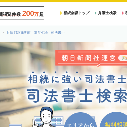
200
相続会議トップ
弁護士検索
間閲覧件数
万
超
虻田郡洞爺湖町 遺産相続 司法書士