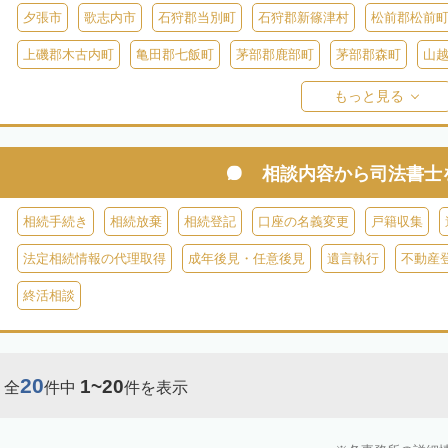
夕張市
歌志内市
石狩郡当別町
石狩郡新篠津村
松前郡松前
上磯郡木古内町
亀田郡七飯町
茅部郡鹿部町
茅部郡森町
山
檜山郡上ノ国町
檜山郡厚沢部町
爾志郡乙部町
奥尻郡奥尻町
もっと見る
島牧郡島牧村
寿都郡寿都町
寿都郡黒松内町
磯谷郡蘭越町
虻田郡真狩村
虻田郡留寿都村
虻田郡喜茂別町
虻田郡京極町
相談内容から
司法書士
岩内郡共和町
岩内郡岩内町
二海郡八雲町
古宇郡泊村
古宇
相続手続き
相続放棄
相続登記
口座の名義変更
戸籍収集
余市郡仁木町
余市郡余市町
余市郡赤井川村
空知郡南幌町
法定相続情報の代理取得
成年後見・任意後見
遺言執行
不動産
空知郡上富良野町
空知郡中富良野町
空知郡南富良野町
夕張郡
終活相談
樺戸郡月形町
樺戸郡浦臼町
樺戸郡新十津川町
雨竜郡妹背牛町
雨竜郡北竜町
雨竜郡沼田町
勇払郡占冠村
勇払郡厚真町
勇
20
1~20
全
件中
件を表示
上川郡東神楽町
上川郡鷹栖町
上川郡当麻町
上川郡比布町
上川郡美瑛町
上川郡和寒町
上川郡剣淵町
上川郡下川町
上