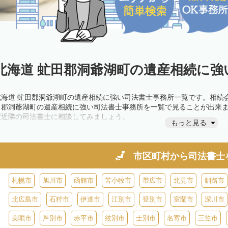
北海道 虻田郡洞爺湖町の遺産相続に強
北海道 虻田郡洞爺湖町の遺産相続に強い司法書士事務所一覧です。相続
田郡洞爺湖町の遺産相続に強い司法書士事務所を一覧で見ることが出来
度近隣の司法書士に相談してみましょう。
もっと見る
市区町村から
司法書士
札幌市
旭川市
函館市
苫小牧市
帯広市
北見市
釧路市
北広島市
石狩市
伊達市
江別市
登別市
室蘭市
深川市
美唄市
芦別市
赤平市
紋別市
士別市
名寄市
三笠市