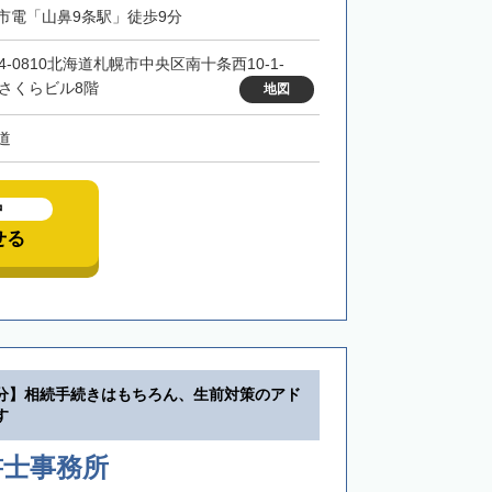
市電「山鼻9条駅」徒歩9分
4-0810北海道札幌市中央区南十条西10-1-
 さくらビル8階
地図
道
中
せる
分】相続手続きはもちろん、生前対策のアド
す
書士事務所