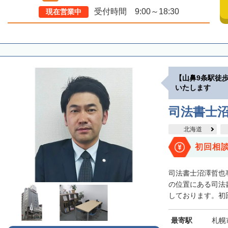
受付時間 9:00～18:30
現在営業中
【山鼻9条駅徒
いたします
司法書士
北海道
初回相
司法書士沼澤哲也
の位置にある司法
しております。初回
最寄駅
札幌