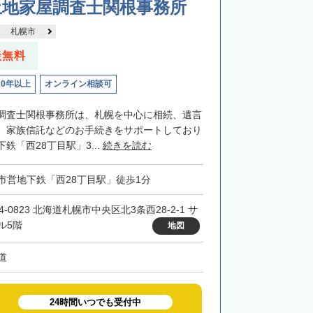
土地家屋調査士関根事務所
札幌市
談無料
20年以上
オンライン相談可
調査士関根事務所は、札幌を中心に相続、遺言
、家族信託などのお手続きをサポートしており
鉄「西28丁目駅」3...
続きを読む
市営地下鉄「西28丁目駅」徒歩1分
4-0823 北海道札幌市中央区北3条西28-2-1 サ
ル5階
地図
道
24時間いつでも受付中