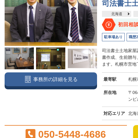
司法書士
北海道
初回相
駐車場あり
職歴
司法書士土地家屋
書作成、生前贈与
ます。札幌市営地下
最寄駅
札幌
事務所の詳細を見る
所在地
〒06
ンビ
対応エリア
北海
050-5448-4686