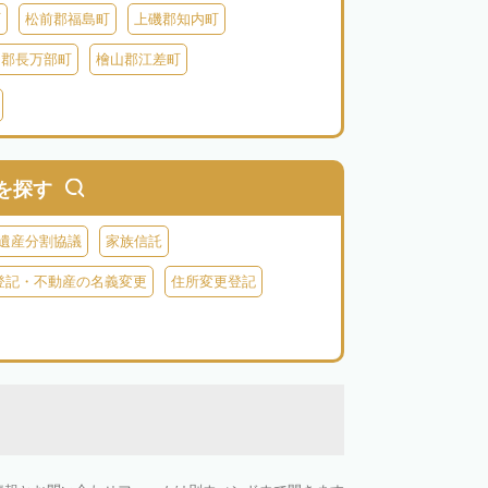
町
松前郡福島町
上磯郡知内町
越郡長万部町
檜山郡江差町
瀬棚郡今金町
久遠郡せたな町
虻田郡ニセコ町
虻田郡倶知安町
虻田郡豊浦町
虻田郡洞爺湖町
を探す
郡神恵内村
古平郡古平町
積丹郡積丹町
遺産分割協議
家族信託
空知郡奈井江町
空知郡上砂川町
登記・不動産の名義変更
住所変更登記
由仁町
夕張郡長沼町
夕張郡栗山町
雨竜郡秩父別町
雨竜郡雨竜町
払郡安平町
勇払郡むかわ町
上川郡愛別町
上川郡上川町
上川郡東川町
川郡新得町
上川郡清水町
中川郡本別町