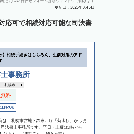
情報とお問い合わせフォームは別ウィンドウで開きます
中川郡池田町
中川郡豊頃町
更新日：2026年8月6日
苫前郡羽幌町
苫前郡初山別村
ン対応可で相続対応可能な司法書
谷郡猿払村
枝幸郡浜頓別町
利尻郡利尻富士町
網走郡美幌町
里郡小清水町
常呂郡訓子府町
分】相続手続きはもちろん、生前対策のアド
紋別郡滝上町
紋別郡興部町
す
沙流郡日高町
沙流郡平取町
新冠郡新冠町
書士事務所
河東郡音更町
河東郡士幌町
札幌市
河西郡更別村
広尾郡大樹町
談無料
路郡釧路町
厚岸郡厚岸町
厚岸郡浜中町
土日祝OK
野付郡別海町
標津郡中標津町
所は、札幌市営地下鉄東西線「菊水駅」から徒
る司法書士事務所です。平日・土曜は9時から
おります。（電話受付...
続きを読む