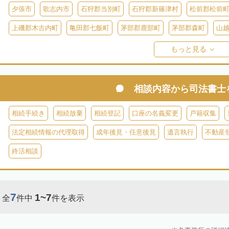
夕張市
歌志内市
石狩郡当別町
石狩郡新篠津村
松前郡松前
上磯郡木古内町
亀田郡七飯町
茅部郡鹿部町
茅部郡森町
山
檜山郡上ノ国町
檜山郡厚沢部町
爾志郡乙部町
奥尻郡奥尻町
もっと見る
島牧郡島牧村
寿都郡寿都町
寿都郡黒松内町
磯谷郡蘭越町
虻田郡真狩村
虻田郡留寿都村
虻田郡喜茂別町
虻田郡京極町
相談内容から
司法書士
岩内郡共和町
岩内郡岩内町
二海郡八雲町
古宇郡泊村
古宇
相続手続き
相続放棄
相続登記
口座の名義変更
戸籍収集
余市郡仁木町
余市郡余市町
余市郡赤井川村
空知郡南幌町
法定相続情報の代理取得
成年後見・任意後見
遺言執行
不動産
空知郡上富良野町
空知郡中富良野町
空知郡南富良野町
夕張郡
終活相談
樺戸郡月形町
樺戸郡浦臼町
樺戸郡新十津川町
雨竜郡妹背牛町
雨竜郡北竜町
雨竜郡沼田町
勇払郡占冠村
勇払郡厚真町
勇
7
1~7
全
件中
件を表示
上川郡東神楽町
上川郡鷹栖町
上川郡当麻町
上川郡比布町
上川郡美瑛町
上川郡和寒町
上川郡剣淵町
上川郡下川町
上