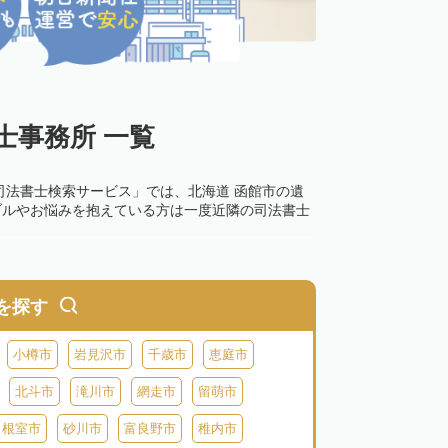
士事務所 一覧
司法書士検索サービス」では、北海道 函館市の遺
ブルやお悩みを抱えている方は一度近隣の司法書士
を探す
小樽市
岩見沢市
千歳市
恵庭市
北斗市
滝川市
網走市
留萌市
根室市
砂川市
富良野市
稚内市