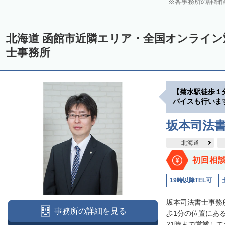
各事務所の詳細
中川郡美深町
中川郡音威子府村
中川郡中川町
中川郡幕別町
雨竜郡幌加内町
増毛郡増毛町
留萌郡小平町
苫前郡苫前町
北海道 函館市近隣エリア・全国オンライ
天塩郡遠別町
天塩郡天塩町
天塩郡豊富町
天塩郡幌延町
宗
士事務所
枝幸郡中頓別町
枝幸郡枝幸町
礼文郡礼文町
利尻郡利尻町
網走郡津別町
網走郡大空町
斜里郡斜里町
斜里郡清里町
斜
【菊水駅徒歩１
常呂郡置戸町
常呂郡佐呂間町
紋別郡遠軽町
紋別郡湧別町
バイスも行いま
紋別郡西興部村
紋別郡雄武町
有珠郡壮瞥町
白老郡白老町
坂本司法
浦河郡浦河町
様似郡様似町
幌泉郡えりも町
日高郡新ひだか町
北海道
河東郡上士幌町
河東郡鹿追町
河西郡芽室町
河西郡中札内村
初回相
広尾郡広尾町
足寄郡足寄町
足寄郡陸別町
十勝郡浦幌町
釧
19時以降TEL可
川上郡標茶町
川上郡弟子屈町
阿寒郡鶴居村
白糠郡白糠町
坂本司法書士事務
事務所の詳細を見る
標津郡標津町
目梨郡羅臼町
歩1分の位置にあ
21時まで営業して