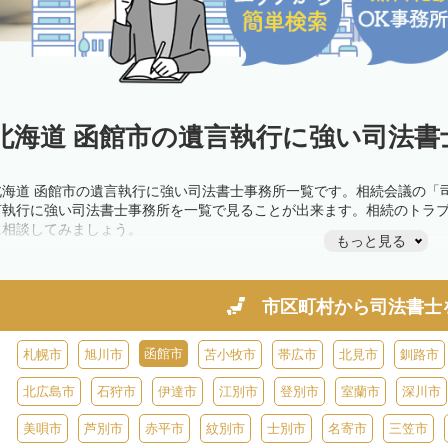
北海道 函館市の遺言執行に強い司法書
北海道 函館市の遺言執行に強い司法書士事務所一覧です。相続会議の「
言執行に強い司法書士事務所を一覧で見ることが出来ます。相続のトラ
に相談してみましょう。
もっと見る
市区町村から
司法書士
函館市
札幌市
旭川市
苫小牧市
帯広市
北見市
釧路市
北広島市
石狩市
伊達市
江別市
登別市
室蘭市
深川市
美唄市
芦別市
赤平市
紋別市
士別市
名寄市
三笠市