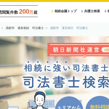
200
相続会議トップ
弁護士検索
間閲覧件数
万
超
函館市 遺産相続 司法書士
函館市 遺言執行 司法書士