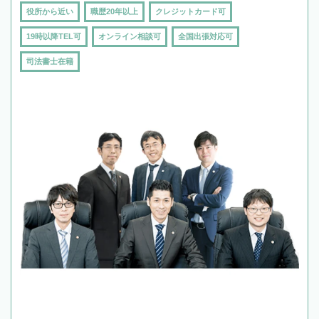
役所から近い
職歴20年以上
クレジットカード可
19時以降TEL可
オンライン相談可
全国出張対応可
司法書士在籍