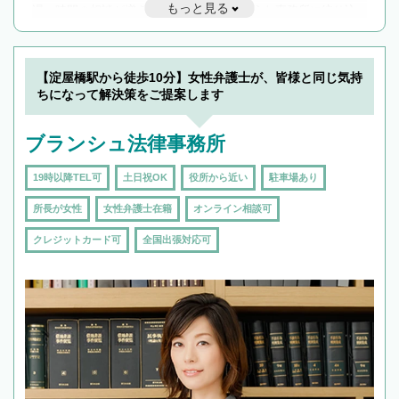
もっと見る
遅い時間の相談が増えそうな場合はそのような事務所に絞り込
んで検索してみましょう。
19時以降TEL可の条件
を加えて再検索
【淀屋橋駅から徒歩10分】女性弁護士が、皆様と同じ気持
ちになって解決策をご提案します
ブランシュ法律事務所
19時以降TEL可
土日祝OK
役所から近い
駐車場あり
所長が女性
女性弁護士在籍
オンライン相談可
クレジットカード可
全国出張対応可