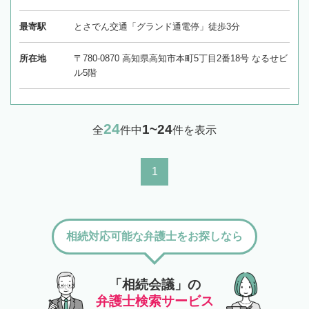
最寄駅
とさでん交通「グランド通電停」徒歩3分
所在地
〒780-0870 高知県高知市本町5丁目2番18号 なるせビ
ル5階
24
1~24
全
件中
件を表示
1
相続対応可能な弁護士をお探しなら
「相続会議」の
弁護士検索サービス