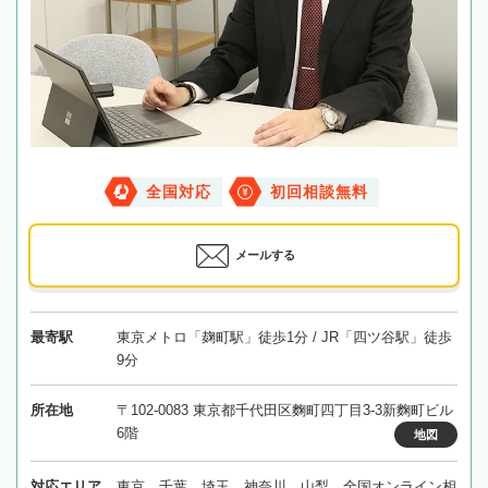
全国対応
初回相談無料
メールする
最寄駅
東京メトロ「麹町駅」徒歩1分 / JR「四ツ谷駅」徒歩
9分
所在地
〒102-0083 東京都千代田区麴町四丁目3-3新麴町ビル
6階
地図
対応エリア
東京、千葉、埼玉、神奈川、山梨、全国オンライン相