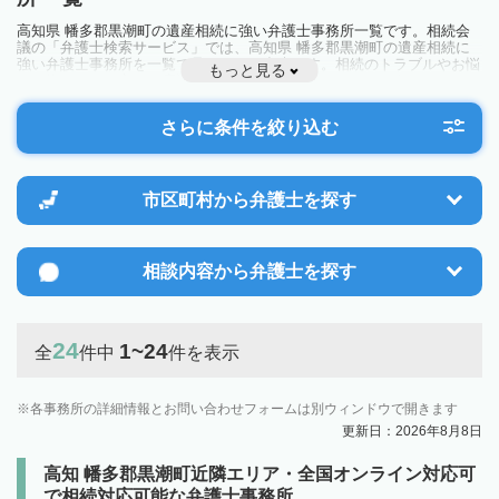
高知県 幡多郡黒潮町の遺産相続に強い弁護士事務所一覧です。相続会
議の「弁護士検索サービス」では、高知県 幡多郡黒潮町の遺産相続に
強い弁護士事務所を一覧で見ることが出来ます。相続のトラブルやお悩
もっと見る
みを抱えている方は一度近隣の弁護士に相談してみましょう。
さらに条件を絞り込む
市区町村から
弁護士を探す
相談内容から
弁護士を探す
24
1~24
全
件中
件を表示
各事務所の詳細情報とお問い合わせフォームは別ウィンドウで開きます
更新日：2026年8月8日
高知 幡多郡黒潮町近隣エリア・全国オンライン対応可
で相続対応可能な弁護士事務所