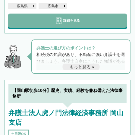
広島県
広島市
詳細を見る
弁護士の選び方のポイントは？
相続税の知識があり、不動産に強い弁護士を選
びましょう。弁護士自身にこうした知識がある
もっと見る
と他士業との連携もスムーズに進み、トラブル
解決のみならず相続をトータルで任せることが
できます。また、相続は感情がからむ分野なの
でフィーリングも重要です。実際に電話や面談
【岡山駅徒歩10分】歴史、実績、経験を兼ね備えた法律事
で複数の弁護士と会話をしてウマが合う方に依
務所
頼をするのがおすすめです。
弁護士法人虎ノ門法律経済事務所 岡山
支店
土日祝OK