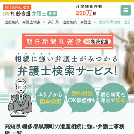
月間閲覧件数
朝日新聞社運営
200万
超
遺産相続 弁護士検索
高知県 遺産相続 弁護士
幡多郡黒潮町 遺産
高知県 幡多郡黒潮町の遺産相続に強い弁護士事務
所 一覧