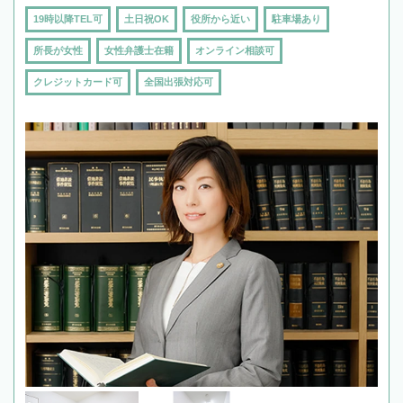
19時以降TEL可
土日祝OK
役所から近い
駐車場あり
所長が女性
女性弁護士在籍
オンライン相談可
クレジットカード可
全国出張対応可