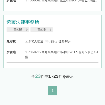
所在地
〒780-0862 高知県高知市鷹匠町2-2-34 戸梶ビル2階1
紫藤法律事務所
高知県
高知市
最寄駅
とさでん交通「枡形駅」徒歩10分
所在地
〒780-0915 高知県高知市小津町5-8 ESセカンドビル1
階
23
1~23
全
件中
件を表示
1