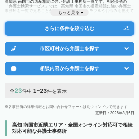
高知県 南国市の遺産相続に強い弁護士事務所一覧です。相続会議の
「弁護士検索サービス」では、高知県 南国市の遺産相続に強い弁護士
事務所を一覧で見ることが出来ます。相続のトラブルやお悩みを抱えて
もっと見る
いる方は一度近隣の弁護士に相談してみましょう。
さらに条件を絞り込む
市区町村から
弁護士を探す
相談内容から
弁護士を探す
23
1~23
全
件中
件を表示
各事務所の詳細情報とお問い合わせフォームは別ウィンドウで開きます
更新日：2026年8月6日
高知 南国市近隣エリア・全国オンライン対応可で相続
対応可能な弁護士事務所