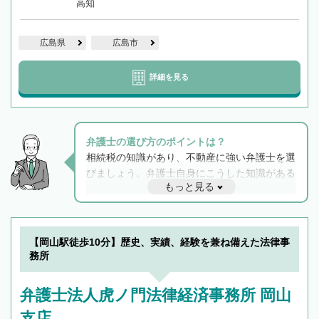
高知
広島県
広島市
詳細を見る
弁護士の選び方のポイントは？
相続税の知識があり、不動産に強い弁護士を選
びましょう。弁護士自身にこうした知識がある
もっと見る
と他士業との連携もスムーズに進み、トラブル
解決のみならず相続をトータルで任せることが
できます。また、相続は感情がからむ分野なの
でフィーリングも重要です。実際に電話や面談
【岡山駅徒歩10分】歴史、実績、経験を兼ね備えた法律事
で複数の弁護士と会話をしてウマが合う方に依
務所
頼をするのがおすすめです。
弁護士法人虎ノ門法律経済事務所 岡山
支店