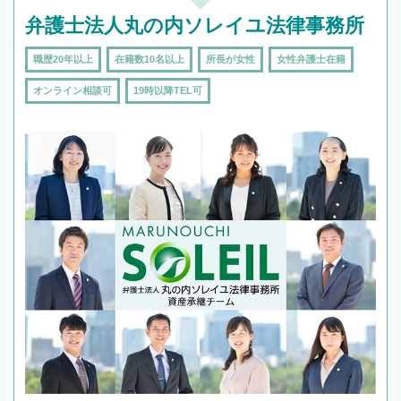
弁護士法人丸の内ソレイユ法律事務所
職歴20年以上
在籍数10名以上
所長が女性
女性弁護士在籍
オンライン相談可
19時以降TEL可