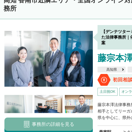
高知 香南市近隣エリア・全国オンライン
務所
【デンテツター
た法律事務所｜
案
藤宗本
高知県
初回相
土日祝OK
オンラ
藤宗本澤法律事務
相手としてリーガ
県を中心に、県外の
事務所の詳細を見る