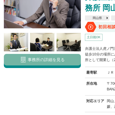
務所 岡
岡山県
初回相
土日祝OK
弁護士法人虎ノ門
徒歩10分の場所に
事務所の詳細を見る
所として開業し（20
最寄駅
ＪＲ
所在地
〒70
BAN
対応エリア
岡山
媛、