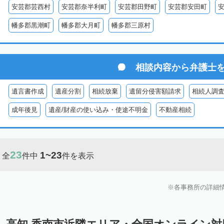
安芸郡芸西村
安芸郡奈半利町
安芸郡田野町
安芸郡安田町
幡多郡黒潮町
幡多郡大月町
幡多郡三原村
相談内容から
弁護士
遺言書作成
遺産分割
相続放棄
遺留分侵害額請求
相続人調
成年後見
遺産/財産の使い込み・使途不明金
不動産相続
23
1~23
全
件中
件を表示
各事務所の詳細