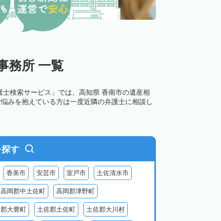
事務所 一覧
護士検索サービス」では、高知県 香南市の遺産相
お悩みを抱えている方は一度近隣の弁護士に相談し
を探す
香美市
安芸市
室戸市
土佐清水市
高岡郡中土佐町
高岡郡津野町
岡郡大豊町
土佐郡土佐町
土佐郡大川村