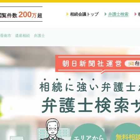
200
相続会議トップ
弁護士検索
閲覧件数
万
超
香南市 遺産相続 弁護士