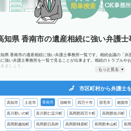
高知県 香南市の遺産相続に強い弁護士
高知県 香南市の遺産相続に強い弁護士事務所一覧です。相続会議の「弁
続に強い弁護士事務所を一覧で見ることが出来ます。相続のトラブルや
てみましょう。
もっと見る
市区町村から
弁護士
香南市
高知市
土佐市
須崎市
四万十市
宿毛市
南国市
吾川郡いの町
吾川郡仁淀川町
高岡郡四万十町
高岡郡佐川町
高岡郡越知町
高岡郡日高村
高岡郡梼原町
長岡郡本山町
長