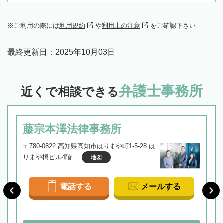
ご利用の際には
利用規約
や
利用上の注意
をご確認下さい
最終更新日：
2025年10月03日
弁護士事務所
近くで相談できる
藤宗本澤法律事務所
〒780-0822 高知県高知市はりまや町1-5-28 は
りまや橋ビル4階
地図
電話する
メールする