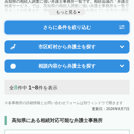
高知県の相続人調査に強い弁護士事務所一覧です。相続会議の「弁護士
検索サービス」では、高知県の相続人調査に強い弁護士事務所を一覧で
見ることが出来ます。相続のトラブルやお悩みを抱えている方は一度近
もっと見る
隣の弁護士に相談してみましょう。
さらに条件を絞り込む
市区町村から
弁護士を探す
相談内容から
弁護士を探す
8
1~8
全
件中
件を表示
各事務所の詳細情報とお問い合わせフォームは別ウィンドウで開きます
更新日：2026年8月7日
高知県にある相続対応可能な弁護士事務所