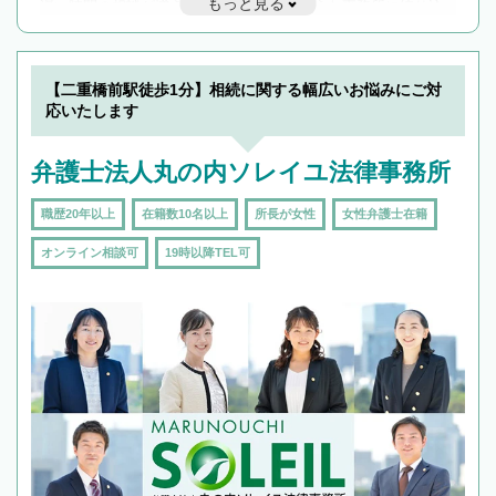
もっと見る
遅い時間の相談が増えそうな場合はそのような事務所に絞り込
んで検索してみましょう。
19時以降TEL可の条件
を加えて再検索
【二重橋前駅徒歩1分】相続に関する幅広いお悩みにご対
応いたします
弁護士法人丸の内ソレイユ法律事務所
職歴20年以上
在籍数10名以上
所長が女性
女性弁護士在籍
オンライン相談可
19時以降TEL可