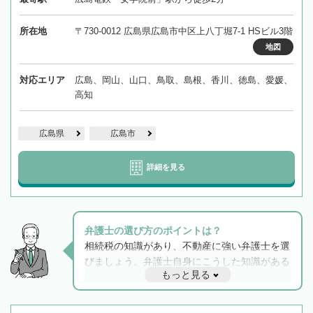
所在地
〒730-0012 広島県広島市中区上八丁堀7-1 HSビル3階
地図
対応エリア
広島、岡山、山口、鳥取、島根、香川、徳島、愛媛、
高知
広島県
広島市
詳細を見る
弁護士の選び方のポイントは？
相続税の知識があり、不動産に強い弁護士を選
びましょう。弁護士自身にこうした知識がある
もっと見る
と他士業との連携もスムーズに進み、トラブル
解決のみならず相続をトータルで任せることが
できます。また、相続は感情がからむ分野なの