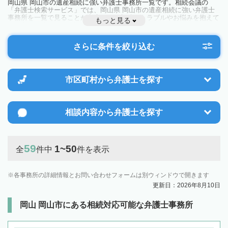
岡山県 岡山市の遺産相続に強い弁護士事務所一覧です。相続会議の
「弁護士検索サービス」では、岡山県 岡山市の遺産相続に強い弁護士
事務所を一覧で見ることが出来ます。相続のトラブルやお悩みを抱えて
もっと見る
いる方は一度近隣の弁護士に相談してみましょう。
さらに条件を絞り込む
市区町村から
弁護士を探す
相談内容から
弁護士を探す
59
1~50
全
件中
件を表示
各事務所の詳細情報とお問い合わせフォームは別ウィンドウで開きます
更新日：2026年8月10日
岡山 岡山市にある相続対応可能な弁護士事務所