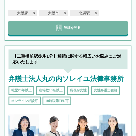
大阪府
大阪市
北浜駅
詳細を見る
【二重橋前駅徒歩1分】相続に関する幅広いお悩みにご対
応いたします
弁護士法人丸の内ソレイユ法律事務所
職歴20年以上
在籍数10名以上
所長が女性
女性弁護士在籍
オンライン相談可
19時以降TEL可