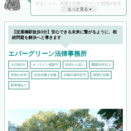
びましょう。弁護士自身にこうした知識がある
もっと見る
と他士業との連携もスムーズに進み、トラブル
解決のみならず相続をトータルで任せることが
できます。また、相続は感情がからむ分野なの
でフィーリングも重要です。実際に電話や面談
【淀屋橋駅徒歩3分】安心できる未来に繋がるように、相
で複数の弁護士と会話をしてウマが合う方に依
続問題を解決へと導きます
頼をするのがおすすめです。
エバーグリーン法律事務所
土日祝OK
オンライン相談可
役所から近い
職歴20年以上
所長が女性
女性弁護士在籍
全国出張対応可
税理士在籍
駐車場あり