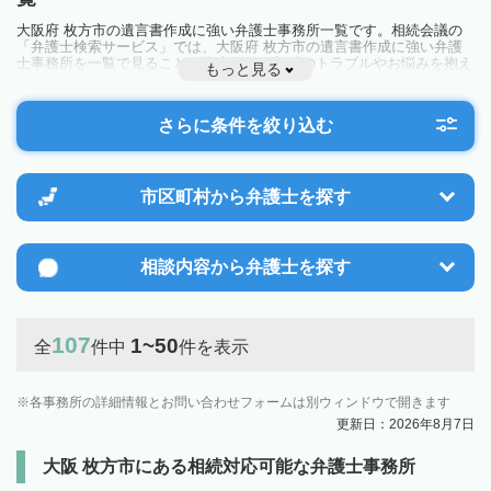
大阪府 枚方市の遺言書作成に強い弁護士事務所一覧です。相続会議の
「弁護士検索サービス」では、大阪府 枚方市の遺言書作成に強い弁護
士事務所を一覧で見ることが出来ます。相続のトラブルやお悩みを抱え
もっと見る
ている方は一度近隣の弁護士に相談してみましょう。
さらに条件を絞り込む
市区町村から
弁護士を探す
相談内容から
弁護士を探す
107
1~50
全
件中
件を表示
各事務所の詳細情報とお問い合わせフォームは別ウィンドウで開きます
更新日：2026年8月7日
大阪 枚方市にある相続対応可能な弁護士事務所