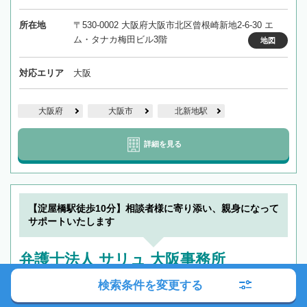
所在地
〒530-0002 大阪府大阪市北区曾根崎新地2-6-30 エ
ム・タナカ梅田ビル3階
地図
対応エリア
大阪
大阪府
大阪市
北新地駅
詳細を見る
【淀屋橋駅徒歩10分】相談者様に寄り添い、親身になって
サポートいたします
弁護士法人 サリュ 大阪事務所
検索条件を変更する
役所から近い
職歴20年以上
女性弁護士在籍