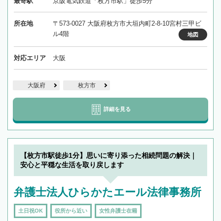
最寄駅
京阪電気鉄道「枚方市駅」徒歩5分
所在地
〒573-0027 大阪府枚方市大垣内町2-8-10宮村三甲ビ
ル4階
地図
対応エリア
大阪
大阪府
枚方市
詳細を見る
【枚方市駅徒歩1分】思いに寄り添った相続問題の解決｜
安心と平穏な生活を取り戻します
弁護士法人ひらかたエール法律事務所
土日祝OK
役所から近い
女性弁護士在籍