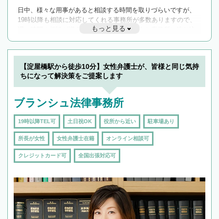
日中、様々な用事があると相談する時間を取りづらいですが、
19時以降も相談に対応してくれる事務所が多数ありますので、
もっと見る
遅い時間の相談が増えそうな場合はそのような事務所に絞り込
んで検索してみましょう。
19時以降TEL可の条件
を加えて再検索
【淀屋橋駅から徒歩10分】女性弁護士が、皆様と同じ気持
ちになって解決策をご提案します
ブランシュ法律事務所
19時以降TEL可
土日祝OK
役所から近い
駐車場あり
所長が女性
女性弁護士在籍
オンライン相談可
クレジットカード可
全国出張対応可