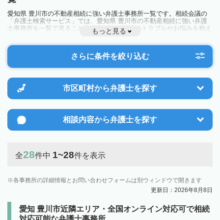
愛知県 豊川市の不動産相続に強い弁護士事務所一覧です。相続会議の
「弁護士検索サービス」では、愛知県 豊川市の不動産相続に強い弁護
士事務所を一覧で見ることが出来ます。相続のトラブルやお悩みを抱え
もっと見る
ている方は一度近隣の弁護士に相談してみましょう。
さらに条件を絞り込む
市区町村から
弁護士を探す
相談内容から
弁護士を探す
28
1~28
全
件中
件を表示
各事務所の詳細情報とお問い合わせフォームは別ウィンドウで開きます
更新日：2026年8月8日
愛知 豊川市近隣エリア・全国オンライン対応可で相続
対応可能な弁護士事務所