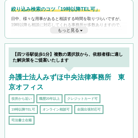
絞り込み検索のコツ「19時以降TEL可」
日中、様々な用事があると相談する時間を取りづらいですが、
19時以降も相談に対応してくれる事務所が多数ありますので、
もっと見る
遅い時間の相談が増えそうな場合はそのような事務所に絞り込
んで検索してみましょう。
19時以降TEL可の条件
を加えて再検索
【四ツ谷駅徒歩1分】複数の選択肢から、依頼者様に適し
た解決策をご提案いたします
弁護士法人みずほ中央法律事務所 東
京オフィス
役所から近い
職歴20年以上
クレジットカード可
19時以降TEL可
オンライン相談可
全国出張対応可
司法書士在籍