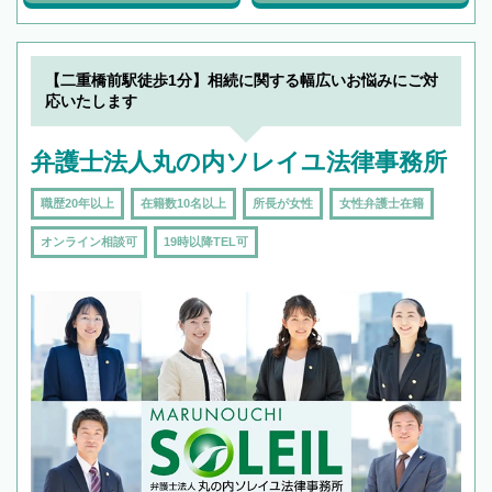
【二重橋前駅徒歩1分】相続に関する幅広いお悩みにご対
応いたします
弁護士法人丸の内ソレイユ法律事務所
職歴20年以上
在籍数10名以上
所長が女性
女性弁護士在籍
オンライン相談可
19時以降TEL可