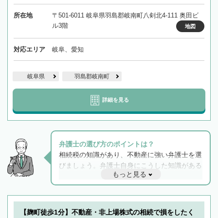
所在地
〒501-6011 岐阜県羽島郡岐南町八剣北4-111 奥田ビ
ル3階
地図
対応エリア
岐阜、愛知
岐阜県
羽島郡岐南町
詳細を見る
弁護士の選び方のポイントは？
相続税の知識があり、不動産に強い弁護士を選
びましょう。弁護士自身にこうした知識がある
もっと見る
と他士業との連携もスムーズに進み、トラブル
解決のみならず相続をトータルで任せることが
できます。また、相続は感情がからむ分野なの
でフィーリングも重要です。実際に電話や面談
【麹町徒歩1分】不動産・非上場株式の相続で損をしたく