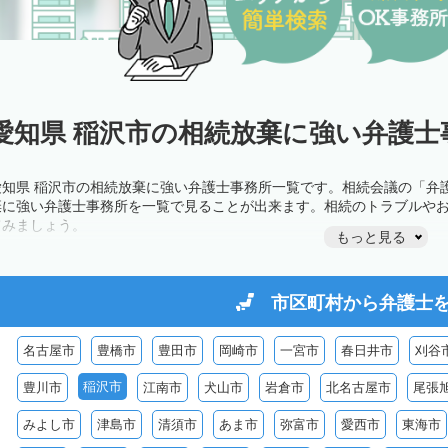
愛知県 稲沢市の相続放棄に強い弁護士
愛知県 稲沢市の相続放棄に強い弁護士事務所一覧です。相続会議の「弁
棄に強い弁護士事務所を一覧で見ることが出来ます。相続のトラブルや
てみましょう。
もっと見る
市区町村から
弁護士
名古屋市
豊橋市
豊田市
岡崎市
一宮市
春日井市
刈谷
稲沢市
豊川市
江南市
犬山市
岩倉市
北名古屋市
尾張
みよし市
津島市
清須市
あま市
弥富市
愛西市
東海市