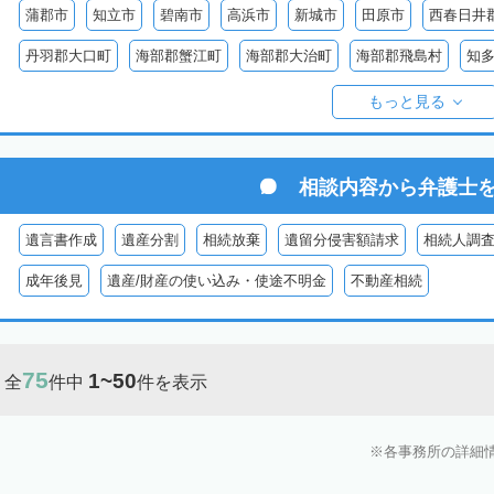
蒲郡市
知立市
碧南市
高浜市
新城市
田原市
西春日井
丹羽郡大口町
海部郡蟹江町
海部郡大治町
海部郡飛島村
知
知多郡美浜町
知多郡南知多町
額田郡幸田町
北設楽郡設楽町
もっと見る
相談内容から
弁護士
遺言書作成
遺産分割
相続放棄
遺留分侵害額請求
相続人調
成年後見
遺産/財産の使い込み・使途不明金
不動産相続
75
1~50
全
件中
件を表示
各事務所の詳細