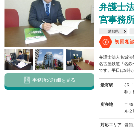
弁護士法
宮事務
愛知県
初回相
弁護士法人名城法
名古屋鉄道「名鉄
です。平日は9時から
事務所の詳細を見る
最寄駅
JR
駅」
所在地
〒49
ル２
対応エリア
愛知