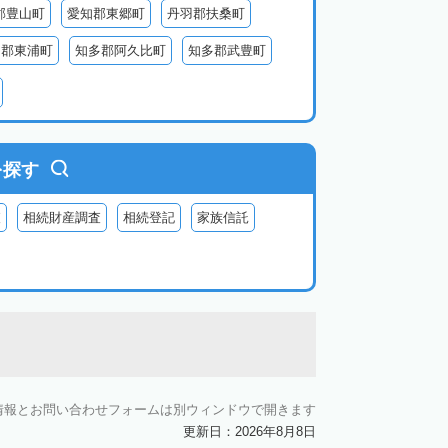
郡豊山町
愛知郡東郷町
丹羽郡扶桑町
多郡東浦町
知多郡阿久比町
知多郡武豊町
北設楽郡東栄町
北設楽郡豊根村
を探す
査
相続財産調査
相続登記
家族信託
情報とお問い合わせフォームは別ウィンドウで開きます
更新日：2026年8月8日