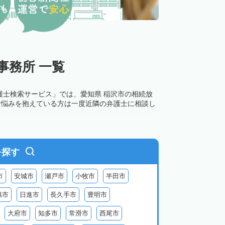
事務所 一覧
護士検索サービス」では、愛知県 稲沢市の相続放
お悩みを抱えている方は一度近隣の弁護士に相談し
を探す
市
安城市
瀬戸市
小牧市
半田市
旭市
日進市
長久手市
豊明市
大府市
知多市
常滑市
西尾市