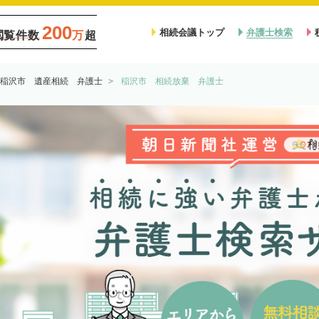
200
相続会議トップ
弁護士検索
閲覧件数
万
超
稲沢市 遺産相続 弁護士
稲沢市 相続放棄 弁護士