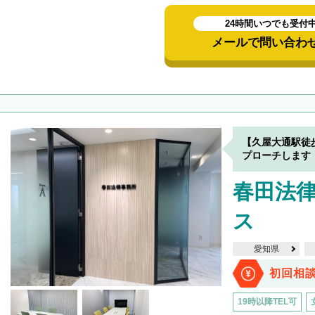
24時間いつでも受付
メールで問い合わ
【久屋大通駅徒
プローチします
春田法律
ス
愛知県
初回相
19時以降TEL可