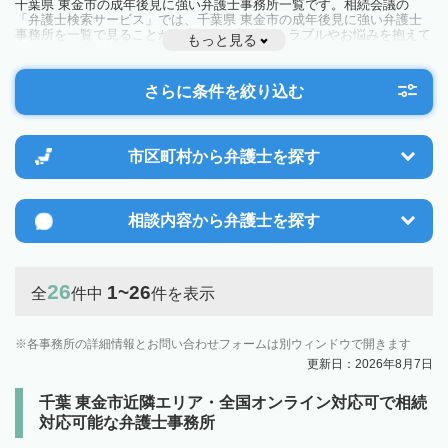
千葉県 東金市の成年後見に強い弁護士事務所一覧です。相続会議の
「弁護士検索サービス」では、千葉県 東金市の成年後見に強い弁護士
事務所を一覧で見ることが出来ます。相続のトラブルやお悩みを抱えて
もっと見る
いる方は一度近隣の弁護士に相談してみましょう。
さらに条件を絞り込む
市区町村から
弁護士を探す
相談内容から
弁護士を探す
26
1~26
全
件中
件を表示
各事務所の詳細情報とお問い合わせフォームは別ウィンドウで開きます
更新日：2026年8月7日
千葉 東金市近隣エリア・全国オンライン対応可で相続
対応可能な弁護士事務所