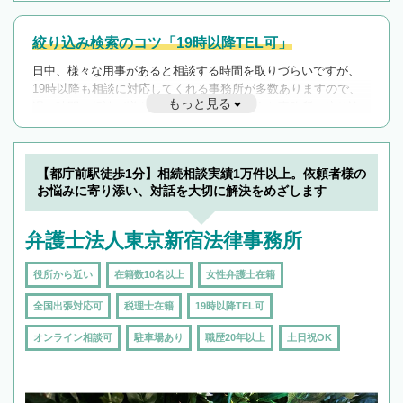
絞り込み検索のコツ「19時以降TEL可」
日中、様々な用事があると相談する時間を取りづらいですが、
19時以降も相談に対応してくれる事務所が多数ありますので、
もっと見る
遅い時間の相談が増えそうな場合はそのような事務所に絞り込
んで検索してみましょう。
19時以降TEL可の条件
を加えて再検索
【都庁前駅徒歩1分】相続相談実績1万件以上。依頼者様の
お悩みに寄り添い、対話を大切に解決をめざします
弁護士法人東京新宿法律事務所
役所から近い
在籍数10名以上
女性弁護士在籍
全国出張対応可
税理士在籍
19時以降TEL可
オンライン相談可
駐車場あり
職歴20年以上
土日祝OK