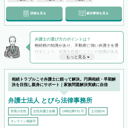
詳細を見る
解決事例を見る
弁護士の選び方のポイントは？
相続税の知識があり、不動産に強い弁護士を選
びましょう。弁護士自身にこうした知識がある
もっと見る
と他士業との連携もスムーズに進み、トラブル
解決のみならず相続をトータルで任せることが
できます。また、相続は感情がからむ分野なの
でフィーリングも重要です。実際に電話や面談
相続トラブルこそ弁護士に頼って解決。円満相続・早期解
で複数の弁護士と会話をしてウマが合う方に依
決を目指し親身にサポート｜家族問題解決実績に自信
頼をするのがおすすめです。
弁護士法人 とびら法律事務所
所長が女性
女性弁護士在籍
19時以降TEL可
土日祝OK
オンライン相談可