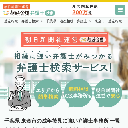
月間閲覧件数
朝日新聞社運営
200万
超
遺産相続 弁護士検索
千葉県 遺産相続 弁護士
東金市 遺産相続 
千葉県 東金市の成年後見に強い弁護士事務所 一覧