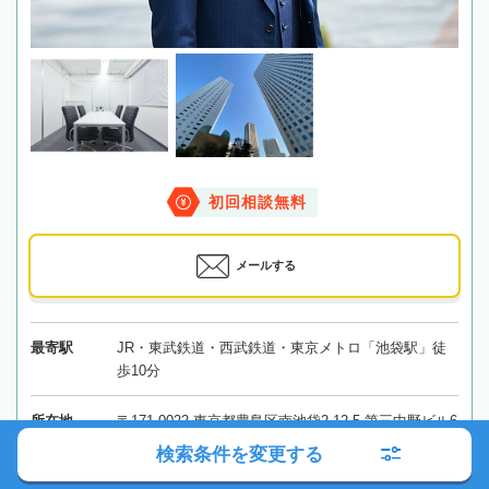
初回相談無料
メールする
最寄駅
JR・東武鉄道・西武鉄道・東京メトロ「池袋駅」徒
歩10分
所在地
〒171-0022 東京都豊島区南池袋2-12-5 第三中野ビル6
階A号室
地図
検索条件を変更する