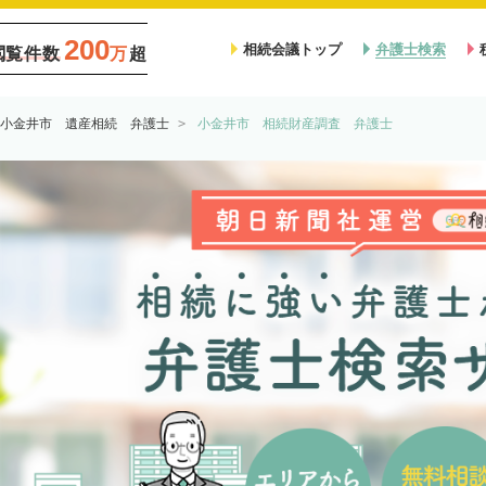
200
相続会議トップ
弁護士検索
閲覧件数
万
超
小金井市 遺産相続 弁護士
小金井市 相続財産調査 弁護士