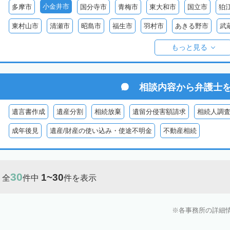
小金井市
多摩市
国分寺市
青梅市
東大和市
国立市
狛
東村山市
清瀬市
昭島市
福生市
羽村市
あきる野市
武
西多摩郡日の出町
西多摩郡奥多摩町
西多摩郡檜原村
伊豆大島
もっと見る
御蔵島
八丈島
青ヶ島
小笠原村
相談内容から
弁護士
遺言書作成
遺産分割
相続放棄
遺留分侵害額請求
相続人調
成年後見
遺産/財産の使い込み・使途不明金
不動産相続
30
1~30
全
件中
件を表示
各事務所の詳細