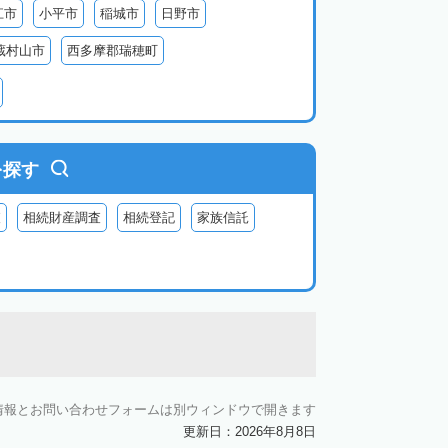
江市
小平市
稲城市
日野市
蔵村山市
西多摩郡瑞穂町
利島
新島
式根島
神津島
三宅島
を探す
査
相続財産調査
相続登記
家族信託
情報とお問い合わせフォームは別ウィンドウで開きます
更新日：2026年8月8日