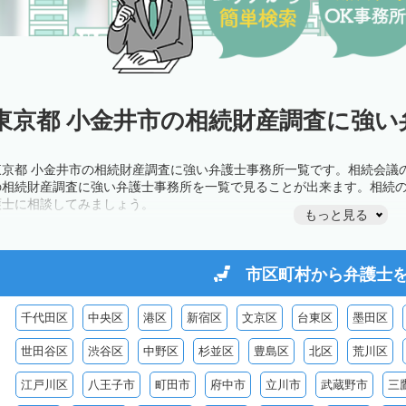
東京都 小金井市の相続財産調査に強い
東京都 小金井市の相続財産調査に強い弁護士事務所一覧です。相続会議
の相続財産調査に強い弁護士事務所を一覧で見ることが出来ます。相続
護士に相談してみましょう。
もっと見る
市区町村から
弁護士
千代田区
中央区
港区
新宿区
文京区
台東区
墨田区
世田谷区
渋谷区
中野区
杉並区
豊島区
北区
荒川区
江戸川区
八王子市
町田市
府中市
立川市
武蔵野市
三