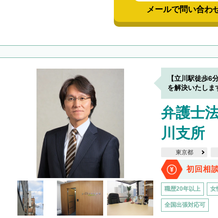
メールで問い合わ
【立川駅徒歩6
を解決いたしま
弁護士法
川支所
東京都
初回相
職歴20年以上
女
全国出張対応可