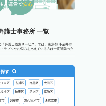
弁護士事務所 一覧
の「弁護士検索サービス」では、東京都 小金井市
のトラブルやお悩みを抱えている方は一度近隣の弁
を探す
江東区
品川区
目黒区
大田区
板橋区
練馬区
足立区
葛飾区
鷹市
調布市
東久留米市
西東京市