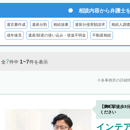
相談内容から
弁護士
遺言書作成
遺産分割
相続放棄
遺留分侵害額請求
相続人調
成年後見
遺産/財産の使い込み・使途不明金
不動産相続
7
1~7
全
件中
件を表示
各事務所の詳細
【麹町駅徒歩3
ください
インテ