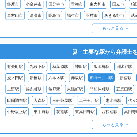
多摩市
小金井市
国分寺市
青梅市
東大和市
国立市
狛
東村山市
清瀬市
昭島市
福生市
羽村市
あきる野市
武
西多摩郡日の出町
西多摩郡奥多摩町
西多摩郡檜原村
伊豆大島
もっと見る
御蔵島
八丈島
青ヶ島
小笠原村
主要な駅から
弁護士
有楽町駅
九段下駅
秋葉原駅
神田駅
飯田橋駅
日比谷駅
青山一丁目駅
虎ノ門駅
新橋駅
六本木駅
赤坂駅
新宿駅
上野駅
錦糸町駅
亀戸駅
東陽町駅
門前仲町駅
五反田駅
田園調布駅
大森駅
三軒茶屋駅
二子玉川駅
恵比寿駅
代々
中野坂上駅
東中野駅
荻窪駅
東高円寺駅
西荻窪駅
高円寺
目白駅
赤羽駅
王子駅
日暮里駅
石神井公園駅
大泉学園駅
もっと見る
西葛西駅
葛西駅
平井駅
新小岩駅
吉祥寺駅
武蔵境駅