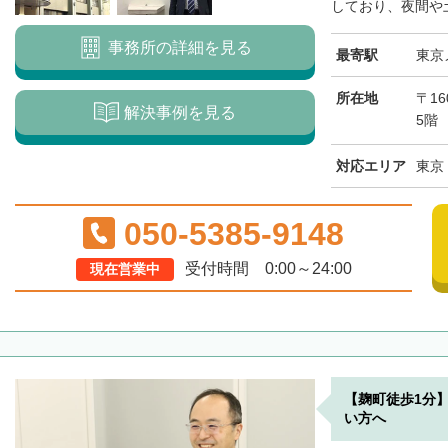
しており、夜間や土
事務所の詳細を見る
最寄駅
東京
所在地
〒1
解決事例を見る
5階
対応エリア
東京
050-5385-9148
受付時間 0:00～24:00
現在営業中
【麹町徒歩1分
い方へ