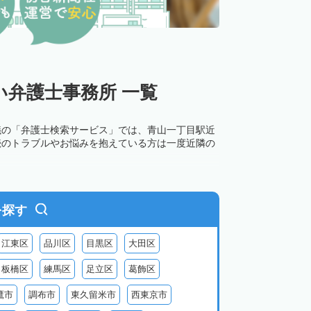
弁護士事務所 一覧
議の「弁護士検索サービス」では、青山一丁目駅近
続のトラブルやお悩みを抱えている方は一度近隣の
を探す
江東区
品川区
目黒区
大田区
板橋区
練馬区
足立区
葛飾区
鷹市
調布市
東久留米市
西東京市