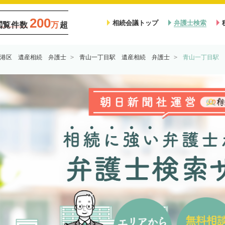
200
相続会議トップ
弁護士検索
閲覧件数
万
超
港区 遺産相続 弁護士
青山一丁目駅 遺産相続 弁護士
青山一丁目駅 