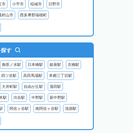
江市
小平市
稲城市
日野市
蔵村山市
西多摩郡瑞穂町
利島
新島
式根島
神津島
三宅島
を探す
御茶ノ水駅
日本橋駅
銀座駅
京橋駅
四ツ谷駅
高田馬場駅
本郷三丁目駅
大井町駅
自由が丘駅
蒲田駅
木駅
渋谷駅
中野駅
新中野駅
駅
阿佐ヶ谷駅
南阿佐ヶ谷駅
池袋駅
北千住駅
金町駅
亀有駅
小岩駅
三鷹駅
武蔵小金井駅
国分寺駅