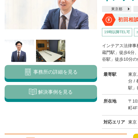
東京都
初回相
19時以降TEL可
インテアス法律事
蔵門駅」徒歩6分
谷駅」徒歩10分の
事務所の詳細を見る
最寄駅
東京
分 
駅」
解決事例を見る
所在地
〒10
町4F
対応エリア
東京