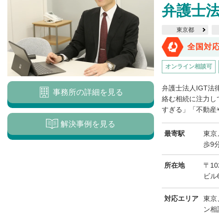
弁護士法
東京都
全国対
オンライン相談可
弁護士法人IGT
事務所の詳細を見る
絡む相続に注力し
すぎる」「不動産や
解決事例を見る
最寄駅
東京
歩9
所在地
〒1
ビル
対応エリア
東京
ン相