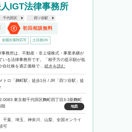
人IGT法律事務所
千代田区
四ツ谷駅
応
初回相談無料
全国出張対応可
土日祝OK
法律事務所は、不動産・非上場株式・事業承継が
ている法律事務所です。「相手方の提示額が低
自社株を適正価格で...
続きを読む
メトロ「麹町駅」徒歩1分 / JR「四ツ谷駅」徒
分
02-0083 東京都千代田区麴町四丁目3-3新麴町
6階
地図
、千葉、埼玉、神奈川、山梨、全国オンライ
談可