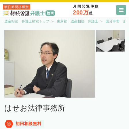
月間閲覧件数
朝日新聞社運営
200万
超
遺産相続 弁護士検索トップ
東京都 遺産相続 弁護士
国分寺市 遺
はせお法律事務所
初回相談無料