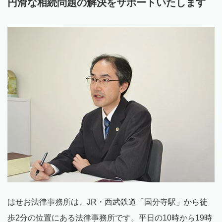
円滑な相続問題の解決をサポートいたします
はせお法律事務所は、
JR
・西武鉄道「国分寺駅」から徒
歩
2
分の位置にある法律事務所です。平日の
10
時から
19
時