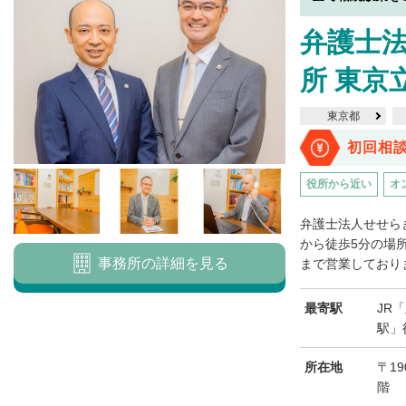
弁護士
所 東京
東京都
初回相
役所から近い
オ
弁護士法人せせら
から徒歩5分の場
事務所の詳細を見る
まで営業しておりま
最寄駅
JR
駅」
所在地
〒19
階