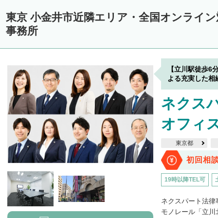
東京 小金井市近隣エリア・全国オンライ
事務所
【立川駅徒歩6
よる充実した相
ネクスパ
オフィ
東京都
初回相
19時以降TEL可
ネクスパート法律
モノレール「立川