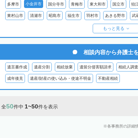
小金井市
多摩市
国分寺市
青梅市
東大和市
国立市
狛
東村山市
清瀬市
昭島市
福生市
羽村市
あきる野市
武
西多摩郡日の出町
西多摩郡奥多摩町
西多摩郡檜原村
伊豆大島
もっと見る
御蔵島
八丈島
青ヶ島
小笠原村
相談内容から
弁護士
遺言書作成
遺産分割
相続放棄
遺留分侵害額請求
相続人調
成年後見
遺産/財産の使い込み・使途不明金
不動産相続
50
1~50
全
件中
件を表示
各事務所の詳細