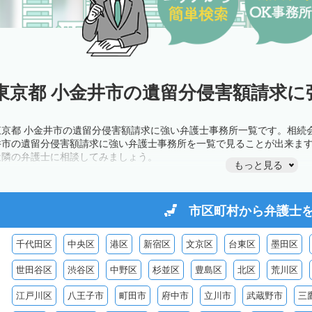
東京都 小金井市の遺留分侵害額請求に
東京都 小金井市の遺留分侵害額請求に強い弁護士事務所一覧です。相続
井市の遺留分侵害額請求に強い弁護士事務所を一覧で見ることが出来ま
近隣の弁護士に相談してみましょう。
もっと見る
市区町村から
弁護士
千代田区
中央区
港区
新宿区
文京区
台東区
墨田区
世田谷区
渋谷区
中野区
杉並区
豊島区
北区
荒川区
江戸川区
八王子市
町田市
府中市
立川市
武蔵野市
三