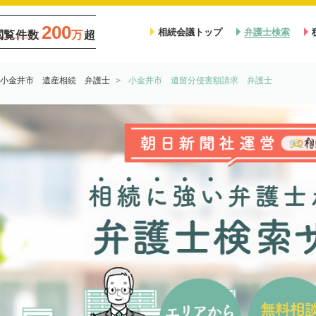
200
相続会議トップ
弁護士検索
閲覧件数
万
超
小金井市 遺産相続 弁護士
小金井市 遺留分侵害額請求 弁護士