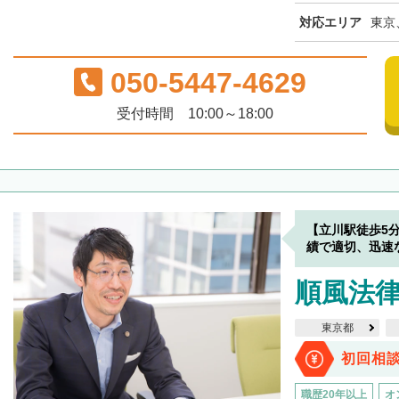
対応エリア
東京
050-5447-4629
受付時間 10:00～18:00
【立川駅徒歩5
績で適切、迅速
順風法
東京都
初回相
職歴20年以上
オ