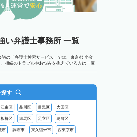
強い弁護士事務所 一覧
会議の「弁護士検索サービス」では、東京都 小金
す。相続のトラブルやお悩みを抱えている方は一度
を探す
江東区
品川区
目黒区
大田区
板橋区
練馬区
足立区
葛飾区
鷹市
調布市
東久留米市
西東京市