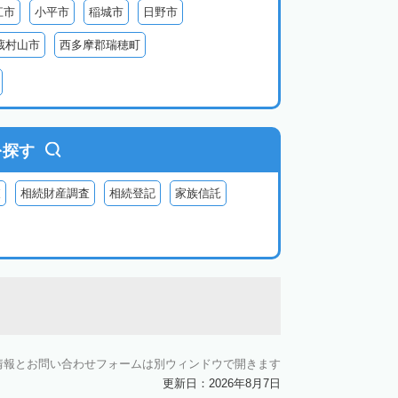
江市
小平市
稲城市
日野市
蔵村山市
西多摩郡瑞穂町
利島
新島
式根島
神津島
三宅島
を探す
査
相続財産調査
相続登記
家族信託
情報とお問い合わせフォームは別ウィンドウで開きます
更新日：2026年8月7日