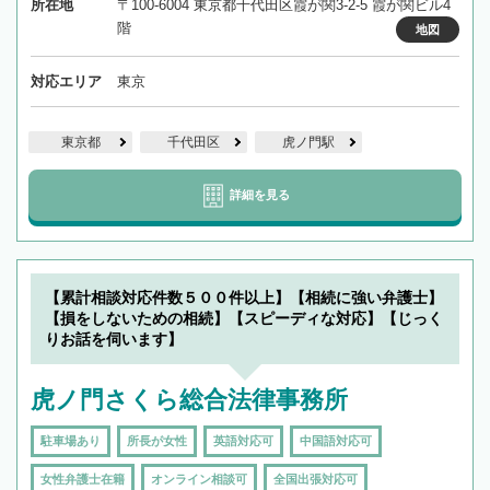
所在地
〒100-6004 東京都千代田区霞が関3-2-5 霞が関ビル4
階
地図
対応エリア
東京
東京都
千代田区
虎ノ門駅
詳細を見る
【累計相談対応件数５００件以上】【相続に強い弁護士】
【損をしないための相続】【スピーディな対応】【じっく
りお話を伺います】
虎ノ門さくら総合法律事務所
駐車場あり
所長が女性
英語対応可
中国語対応可
女性弁護士在籍
オンライン相談可
全国出張対応可