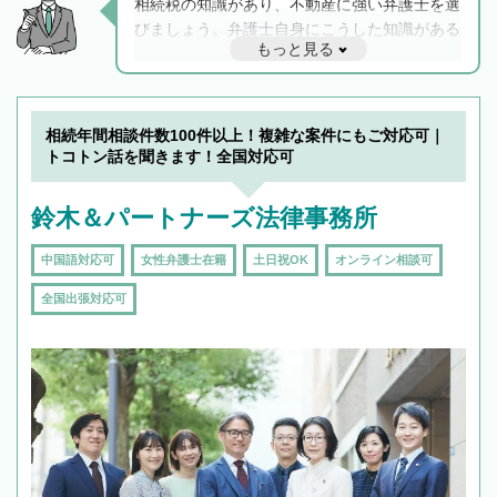
相続税の知識があり、不動産に強い弁護士を選
びましょう。弁護士自身にこうした知識がある
もっと見る
と他士業との連携もスムーズに進み、トラブル
解決のみならず相続をトータルで任せることが
できます。また、相続は感情がからむ分野なの
でフィーリングも重要です。実際に電話や面談
相続年間相談件数100件以上！複雑な案件にもご対応可｜
で複数の弁護士と会話をしてウマが合う方に依
トコトン話を聞きます！全国対応可
頼をするのがおすすめです。
鈴木＆パートナーズ法律事務所
中国語対応可
女性弁護士在籍
土日祝OK
オンライン相談可
全国出張対応可