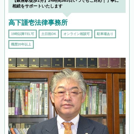
【銀座駅徒歩1分】24時間365日いつでもご対応｜丁寧に
相続をサポートいたします
高下謹壱法律事務所
19時以降TEL可
土日祝OK
オンライン相談可
駐車場あり
職歴20年以上