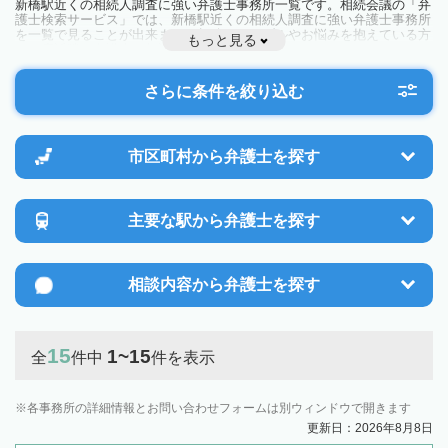
新橋駅近くの相続人調査に強い弁護士事務所一覧です。相続会議の「弁
護士検索サービス」では、新橋駅近くの相続人調査に強い弁護士事務所
を一覧で見ることが出来ます。相続のトラブルやお悩みを抱えている方
もっと見る
は一度近隣の弁護士に相談してみましょう。
さらに条件を絞り込む
市区町村から
弁護士を探す
主要な駅から
弁護士を探す
相談内容から
弁護士を探す
15
1~15
全
件中
件を表示
各事務所の詳細情報とお問い合わせフォームは別ウィンドウで開きます
更新日：2026年8月8日