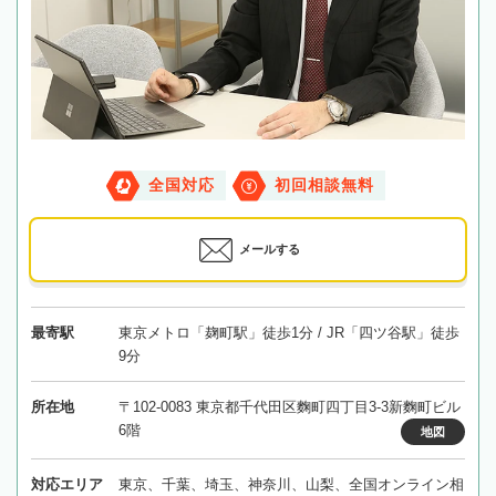
全国対応
初回相談無料
メールする
最寄駅
東京メトロ「麹町駅」徒歩1分 / JR「四ツ谷駅」徒歩
9分
所在地
〒102-0083 東京都千代田区麴町四丁目3-3新麴町ビル
6階
地図
対応エリア
東京、千葉、埼玉、神奈川、山梨、全国オンライン相