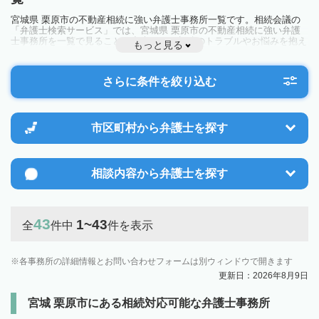
宮城県 栗原市の不動産相続に強い弁護士事務所一覧です。相続会議の
「弁護士検索サービス」では、宮城県 栗原市の不動産相続に強い弁護
士事務所を一覧で見ることが出来ます。相続のトラブルやお悩みを抱え
もっと見る
ている方は一度近隣の弁護士に相談してみましょう。
さらに条件を絞り込む
市区町村から
弁護士を探す
相談内容から
弁護士を探す
43
1~43
全
件中
件を表示
各事務所の詳細情報とお問い合わせフォームは別ウィンドウで開きます
更新日：2026年8月9日
宮城 栗原市にある相続対応可能な弁護士事務所