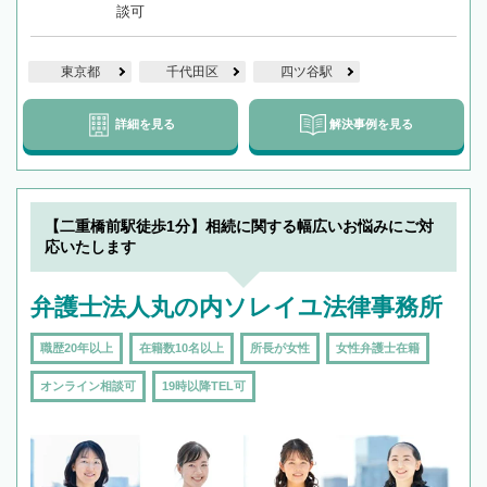
談可
東京都
千代田区
四ツ谷駅
詳細を見る
解決事例を見る
【二重橋前駅徒歩1分】相続に関する幅広いお悩みにご対
応いたします
弁護士法人丸の内ソレイユ法律事務所
職歴20年以上
在籍数10名以上
所長が女性
女性弁護士在籍
オンライン相談可
19時以降TEL可