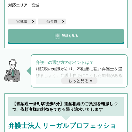
対応エリア
宮城
宮城県
仙台市
詳細を見る
弁護士の選び方のポイントは？
相続税の知識があり、不動産に強い弁護士を選
びましょう。弁護士自身にこうした知識がある
もっと見る
と他士業との連携もスムーズに進み、トラブル
解決のみならず相続をトータルで任せることが
できます。また、相続は感情がからむ分野なの
でフィーリングも重要です。実際に電話や面談
【青葉通一番町駅徒歩5分】遺産相続のご負担を軽減しつ
で複数の弁護士と会話をしてウマが合う方に依
つ、依頼者様の利益をできる限り追求いたします
頼をするのがおすすめです。
弁護士法人 リーガルプロフェッショ