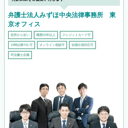
弁護士法人みずほ中央法律事務所 東
京オフィス
役所から近い
職歴20年以上
クレジットカード可
19時以降TEL可
オンライン相談可
全国出張対応可
司法書士在籍