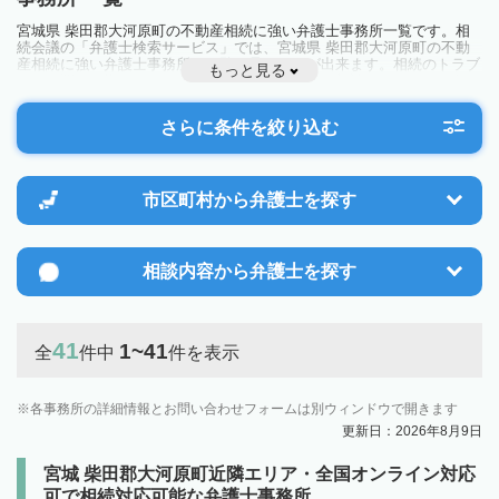
宮城県 柴田郡大河原町の不動産相続に強い弁護士事務所一覧です。相
続会議の「弁護士検索サービス」では、宮城県 柴田郡大河原町の不動
産相続に強い弁護士事務所を一覧で見ることが出来ます。相続のトラブ
もっと見る
ルやお悩みを抱えている方は一度近隣の弁護士に相談してみましょう。
さらに条件を絞り込む
市区町村から
弁護士を探す
相談内容から
弁護士を探す
41
1~41
全
件中
件を表示
各事務所の詳細情報とお問い合わせフォームは別ウィンドウで開きます
更新日：2026年8月9日
宮城 柴田郡大河原町近隣エリア・全国オンライン対応
可で相続対応可能な弁護士事務所