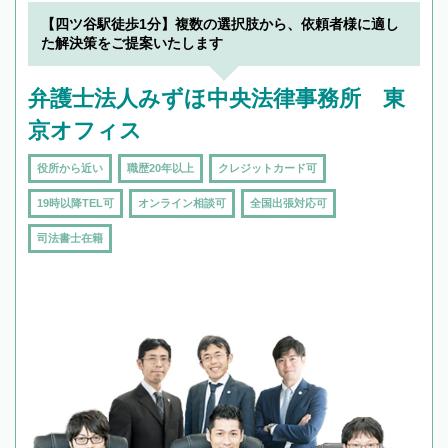
19時以降TEL可の条件
を加えて再検索
【四ツ谷駅徒歩1分】複数の選択肢から、依頼者様に適し
た解決策をご提案いたします
弁護士法人みずほ中央法律事務所 東
京オフィス
役所から近い
職歴20年以上
クレジットカード可
19時以降TEL可
オンライン相談可
全国出張対応可
司法書士在籍