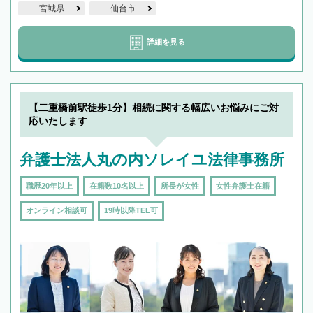
宮城県
仙台市
詳細を見る
【二重橋前駅徒歩1分】相続に関する幅広いお悩みにご対
応いたします
弁護士法人丸の内ソレイユ法律事務所
職歴20年以上
在籍数10名以上
所長が女性
女性弁護士在籍
オンライン相談可
19時以降TEL可