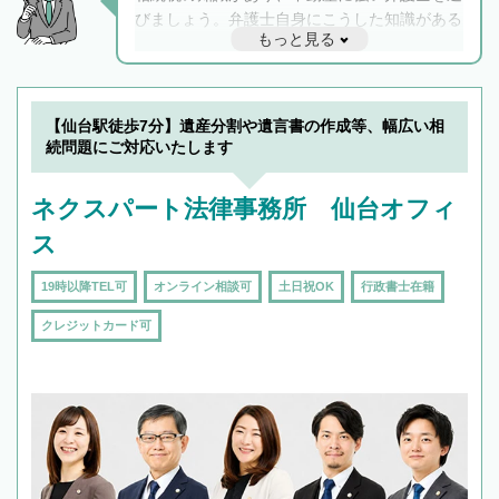
びましょう。弁護士自身にこうした知識がある
もっと見る
と他士業との連携もスムーズに進み、トラブル
解決のみならず相続をトータルで任せることが
できます。また、相続は感情がからむ分野なの
でフィーリングも重要です。実際に電話や面談
【仙台駅徒歩7分】遺産分割や遺言書の作成等、幅広い相
で複数の弁護士と会話をしてウマが合う方に依
続問題にご対応いたします
頼をするのがおすすめです。
ネクスパート法律事務所 仙台オフィ
ス
19時以降TEL可
オンライン相談可
土日祝OK
行政書士在籍
クレジットカード可