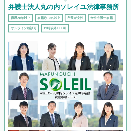
弁護士法人丸の内ソレイユ法律事務所
職歴20年以上
在籍数10名以上
所長が女性
女性弁護士在籍
オンライン相談可
19時以降TEL可