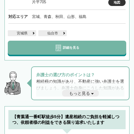
片平705
地図
対応エリア
宮城、青森、秋田、山形、福島
宮城県
仙台市
詳細を見る
弁護士の選び方のポイントは？
相続税の知識があり、不動産に強い弁護士を選
びましょう。弁護士自身にこうした知識がある
もっと見る
と他士業との連携もスムーズに進み、トラブル
解決のみならず相続をトータルで任せることが
できます。また、相続は感情がからむ分野なの
でフィーリングも重要です。実際に電話や面談
【青葉通一番町駅徒歩5分】遺産相続のご負担を軽減しつ
で複数の弁護士と会話をしてウマが合う方に依
つ、依頼者様の利益をできる限り追求いたします
頼をするのがおすすめです。