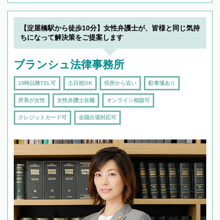
【淀屋橋駅から徒歩10分】女性弁護士が、皆様と同じ気持
ちになって解決策をご提案します
ブランシュ法律事務所
19時以降TEL可
土日祝OK
役所から近い
駐車場あり
所長が女性
女性弁護士在籍
オンライン相談可
クレジットカード可
全国出張対応可