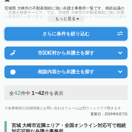
宮城県 大崎市の不動産相続に強い弁護士事務所一覧です。相続会議の
「弁護士検索サービス」では、宮城県 大崎市の不動産相続に強い弁護
士事務所を一覧で見ることが出来ます。相続のトラブルやお悩みを抱え
もっと見る
ている方は一度近隣の弁護士に相談してみましょう。
さらに条件を絞り込む
市区町村から
弁護士を探す
相談内容から
弁護士を探す
42
1~42
全
件中
件を表示
各事務所の詳細情報とお問い合わせフォームは別ウィンドウで開きます
更新日：2026年8月7日
宮城 大崎市近隣エリア・全国オンライン対応可で相続
対応可能な弁護士事務所