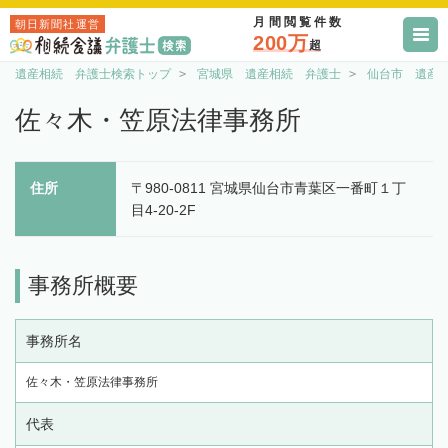
月間閲覧件数
朝日新聞社運営
200万
超
遺産相続 弁護士検索トップ
宮城県 遺産相続 弁護士
仙台市 遺産
佐々木・笠原法律事務所
住所
〒980-0811 宮城県仙台市青葉区一番町１丁
目4-20-2F
事務所概要
事務所名
佐々木・笠原法律事務所
代表