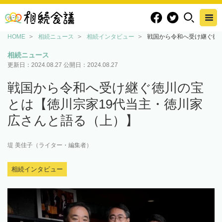
HOME
相続ニュース
相続インタビュー
戦国から令和へ受け継ぐ徳
相続ニュース
更新日：
2024.08.27
公開日：
2024.08.27
戦国から令和へ受け継ぐ徳川の宝
とは【徳川宗家19代当主・徳川家
広さんと語る（上）】
堤 美佳子（ライター・編集者）
相続インタビュー