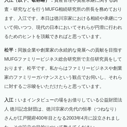
入江（以下、敬称略）：
資産管理や資産承継に関する調
査・研究などを行うMUFG相続研究所の所長を務めており
ます、入江です。本日は徳川宗家における相続や承継につ
いて伺いつつ、現代の日本においてそれらが円滑に行われ
るためのヒントを頂戴できればと思っています。
松平：
同族企業や創業家の永続的な発展への貢献を目指す
MUFGファミリービジネス総合研究所で主任研究員をして
おります、松平です。私からはファミリービジネスや創業
家のファミリーガバナンスという観点でお伺いし、それら
に対するご示唆をいただけたらと思っています。
入江：
いまインタビューの場をお借りしている公益財団法
人 徳川記念財団は、徳川宗家の先代の恒孝（つねなり）
さんが江戸開府400年目となる2003年4月に設立されまし