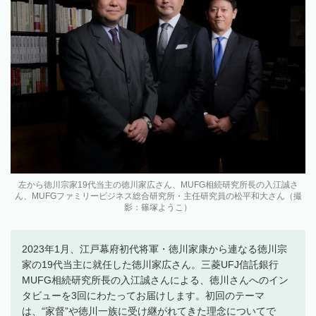
左から徳川宗家19代当主の徳川家広さん、MUFG相続研究所長の入江誠さ
ん、MUFGファミリービジネス総合研究所・主任研究員の松平和大さん（撮
影：篠塚ようこ）
2023年1月、江戸幕府初代将軍・徳川家康から連なる徳川宗
家の19代当主に就任した徳川家広さん。三菱UFJ信託銀行
MUFG相続研究所長の入江誠さんによる、徳川さんへのイン
タビューを3回にわたってお届けします。初回のテーマ
は、“家督”や徳川一族に受け継がれてきた理念についてで