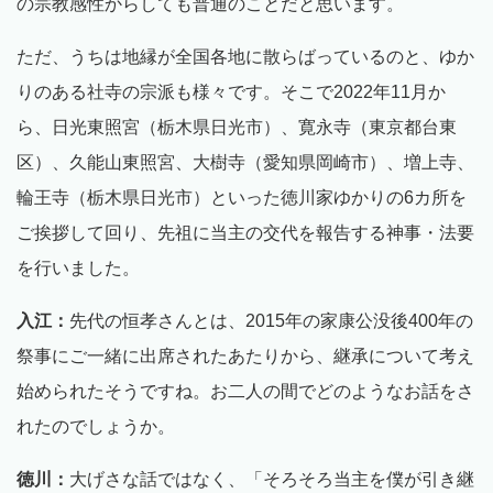
の宗教感性からしても普通のことだと思います。
ただ、うちは地縁が全国各地に散らばっているのと、ゆか
りのある社寺の宗派も様々です。そこで2022年11月か
ら、日光東照宮（栃木県日光市）、寛永寺（東京都台東
区）、久能山東照宮、大樹寺（愛知県岡崎市）、増上寺、
輪王寺（栃木県日光市）といった徳川家ゆかりの6カ所を
ご挨拶して回り、先祖に当主の交代を報告する神事・法要
を行いました。
入江：
先代の恒孝さんとは、2015年の家康公没後400年の
祭事にご一緒に出席されたあたりから、継承について考え
始められたそうですね。お二人の間でどのようなお話をさ
れたのでしょうか。
徳川：
大げさな話ではなく、「そろそろ当主を僕が引き継