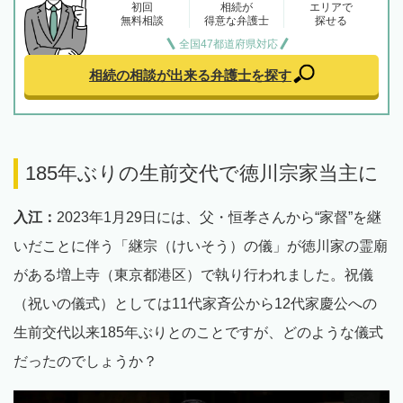
初回
相続が
エリアで
無料相談
得意な弁護士
探せる
全国47都道府県対応
相続の相談が出来る
弁護士を探す
185年ぶりの生前交代で徳川宗家当主に
入江：
2023年1月29日には、父・恒孝さんから“家督”を継
いだことに伴う「継宗（けいそう）の儀」が徳川家の霊廟
がある増上寺（東京都港区）で執り行われました。祝儀
（祝いの儀式）としては11代家斉公から12代家慶公への
生前交代以来185年ぶりとのことですが、どのような儀式
だったのでしょうか？