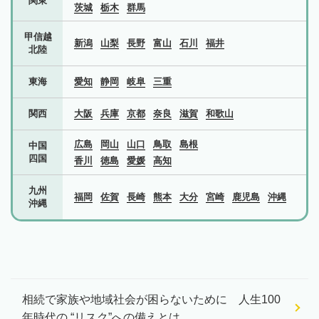
関東
茨城
栃木
群馬
甲信越
新潟
山梨
長野
富山
石川
福井
北陸
東海
愛知
静岡
岐阜
三重
関西
大阪
兵庫
京都
奈良
滋賀
和歌山
広島
岡山
山口
鳥取
島根
中国
四国
香川
徳島
愛媛
高知
九州
福岡
佐賀
長崎
熊本
大分
宮崎
鹿児島
沖縄
沖縄
相続で家族や地域社会が困らないために 人生100
年時代の “リスク”への備えとは