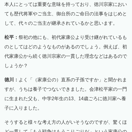
本人にとっては重要な意味を持っており、徳川宗家におい
ても歴代将軍やご当主、御台所のご命日の法事をはじめと
して、代々のご当主が継承されているかと思います。
松平：
祭祀の他にも、初代家康公より受け継がれているも
のとしてはどのようなものがあるのでしょう。例えば、初
代家康公から続く徳川宗家の一貫した理念などはあるので
しょうか？
徳川：
よく「（家康公の）直系の子孫ですか」と聞かれま
すが、うちは養子でつないできました。会津松平家の一門
に生まれた父も、中学2年生の13、14歳ごろに徳川家へ養
子に入りました。
そうすると様々な考え方の人がいそうなのですが、驚くほ
ど一貫して「もう戦争はもうこりごりだ」という家康公の