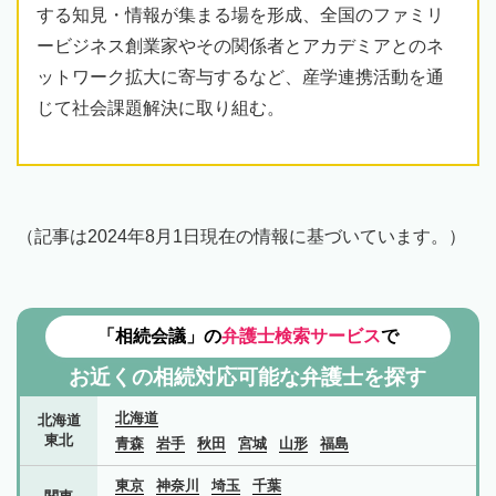
する知見・情報が集まる場を形成、全国のファミリ
ービジネス創業家やその関係者とアカデミアとのネ
ットワーク拡大に寄与するなど、産学連携活動を通
じて社会課題解決に取り組む。
（記事は2024年8月1日現在の情報に基づいています。）
「相続会議」の
弁護士検索サービス
で
お近くの相続対応可能な
弁護士を探す
北海道
北海道
東北
青森
岩手
秋田
宮城
山形
福島
東京
神奈川
埼玉
千葉