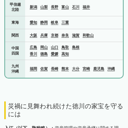
甲信越
新潟
山梨
長野
富山
石川
福井
北陸
東海
愛知
静岡
岐阜
三重
関西
大阪
兵庫
京都
奈良
滋賀
和歌山
広島
岡山
山口
鳥取
島根
中国
四国
香川
徳島
愛媛
高知
九州
福岡
佐賀
長崎
熊本
大分
宮崎
鹿児島
沖縄
沖縄
災禍に見舞われ続けた徳川の家宝を守る
には