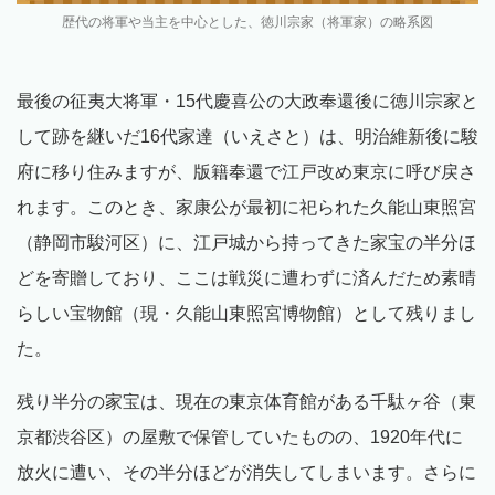
歴代の将軍や当主を中心とした、徳川宗家（将軍家）の略系図
最後の征夷大将軍・15代慶喜公の大政奉還後に徳川宗家と
して跡を継いだ16代家達（いえさと）は、明治維新後に駿
府に移り住みますが、版籍奉還で江戸改め東京に呼び戻さ
れます。このとき、家康公が最初に祀られた久能山東照宮
（静岡市駿河区）に、江戸城から持ってきた家宝の半分ほ
どを寄贈しており、ここは戦災に遭わずに済んだため素晴
らしい宝物館（現・久能山東照宮博物館）として残りまし
た。
残り半分の家宝は、現在の東京体育館がある千駄ヶ谷（東
京都渋谷区）の屋敷で保管していたものの、1920年代に
放火に遭い、その半分ほどが消失してしまいます。さらに