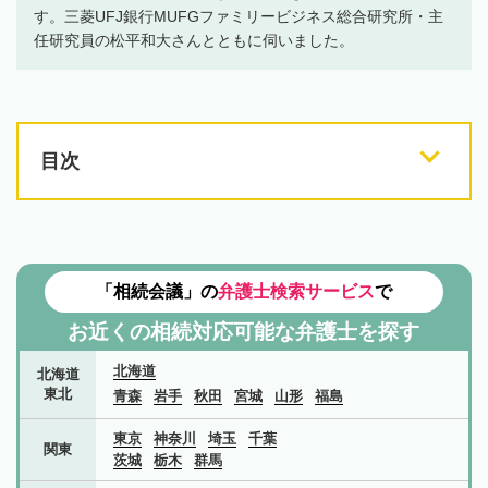
す。三菱UFJ銀行MUFGファミリービジネス総合研究所・主
任研究員の松平和大さんとともに伺いました。
目次
「相続会議」の
弁護士検索サービス
で
お近くの相続対応可能な
弁護士を探す
北海道
北海道
東北
青森
岩手
秋田
宮城
山形
福島
東京
神奈川
埼玉
千葉
関東
茨城
栃木
群馬