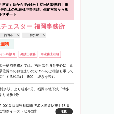
「博多」駅から徒歩1分】初回面談無料！事
00件以上の相続税申告実績。生前対策から相
ルサポート
チェスター 福岡事務所
福岡市
博多駅
談無料
イン相談可
弁護士在籍
司法書士在籍
ター福岡事務所では、福岡県全域を中心に、山
県佐賀市のお住まいの方々へのご相談も承って
引する松島は、500...
続きを読む
「博多駅」より徒歩3分、福岡市地下鉄「博多
より徒歩1分
2-0013 福岡県福岡市博多区博多駅東1-13-6
ご博多イーストビル2階
地図