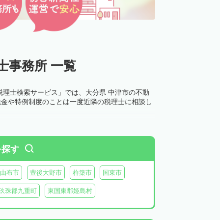
士事務所 一覧
税理士検索サービス」では、大分県 中津市の不動
税金や特例制度のことは一度近隣の税理士に相談し
を探す
由布市
豊後大野市
杵築市
国東市
玖珠郡九重町
東国東郡姫島村