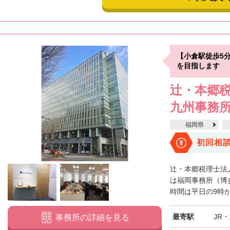
【小倉駅徒歩5
を目指します
辻・本郷税
九州事務
福岡県
初回相
辻・本郷税理士法
は福岡事務所（博
時間は平日の9時から
最寄駅
JR
事務所の詳細を見る