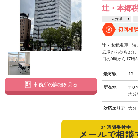
辻・本郷税
大分県
初回相
辻・本郷税理士法
広場から徒歩3分
日の9時から17時3
最寄駅
JR
事務所の詳細を見る
所在地
〒87
大分
対応エリア
大分
24時間受付中
メールで相談