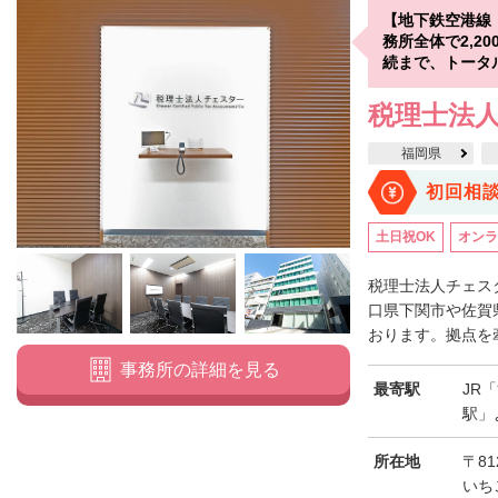
【地下鉄空港線
務所全体で2,2
続まで、トータ
税理士法人
福岡県
初回相
土日祝OK
オンラ
税理士法人チェス
口県下関市や佐賀
おります。拠点を牽
事務所の詳細を見る
最寄駅
JR
駅」
所在地
〒81
いち