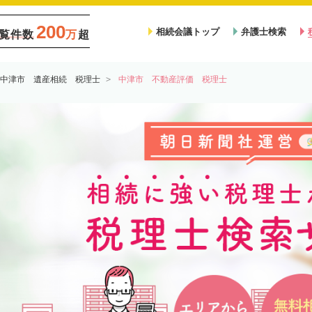
200
相続会議トップ
弁護士検索
覧件数
万
超
中津市 遺産相続 税理士
中津市 不動産評価 税理士