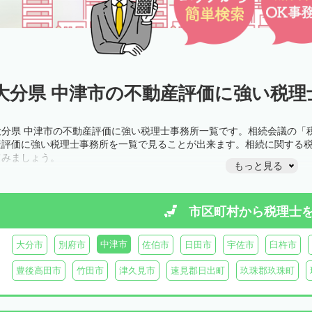
大分県 中津市の不動産評価に強い税理
大分県 中津市の不動産評価に強い税理士事務所一覧です。相続会議の「
産評価に強い税理士事務所を一覧で見ることが出来ます。相続に関する
てみましょう。
もっと見る
市区町村から
税理士
中津市
大分市
別府市
佐伯市
日田市
宇佐市
臼杵市
豊後高田市
竹田市
津久見市
速見郡日出町
玖珠郡玖珠町