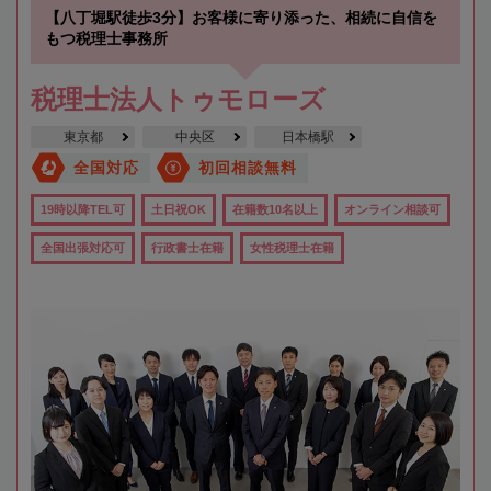
【八丁堀駅徒歩3分】お客様に寄り添った、相続に自信を
もつ税理士事務所
税理士法人トゥモローズ
東京都
中央区
日本橋駅
全国対応
初回相談無料
19時以降TEL可
土日祝OK
在籍数10名以上
オンライン相談可
全国出張対応可
行政書士在籍
女性税理士在籍