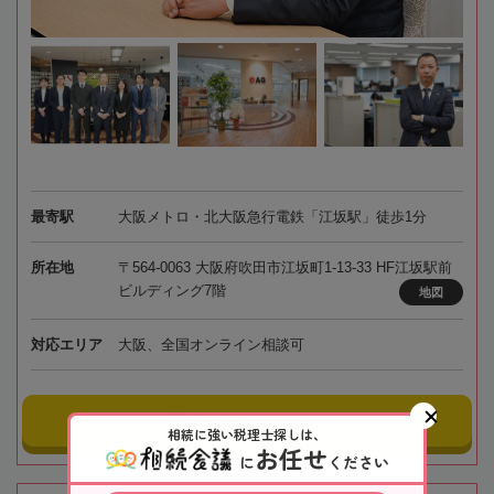
最寄駅
大阪メトロ・北大阪急行電鉄「江坂駅」徒歩1分
所在地
〒564-0063 大阪府吹田市江坂町1-13-33 HF江坂駅前
ビルディング7階
地図
対応エリア
大阪、全国オンライン相談可
事務所にメールする
相続に強い税理士探しは、
お任せ
に
ください